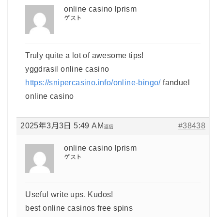
online casino lprism
ゲスト
Truly quite a lot of awesome tips!
yggdrasil online casino
https://snipercasino.info/online-bingo/
fanduel
online casino
2025年3月3日 5:49 AM
#38438
返信
online casino lprism
ゲスト
Useful write ups. Kudos!
best online casinos free spins