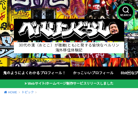
SEARCH
30代の漢（おとこ）が強敵(とも)と発する愉快なベルリン
海外移住体験記
鬼のようによくわかるプロフィール！
かっこいいプロフィール
8bit
Webサイト/ホームページ制作サービスリリースしました
HOME
トピック