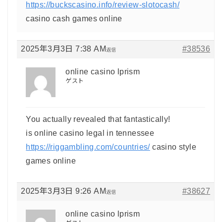
https://buckscasino.info/review-slotocash/
casino cash games online
2025年3月3日 7:38 AM
#38536
返信
online casino lprism
ゲスト
You actually revealed that fantastically!
is online casino legal in tennessee
https://riggambling.com/countries/
casino style
games online
2025年3月3日 9:26 AM
#38627
返信
online casino lprism