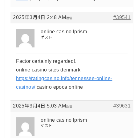
2025年3月4日 2:48 AM
#39541
返信
online casino lprism
ゲスト
Factor certainly regarded!.
online casino sites denmark
https://ratingcasino.info/tennessee-online-
casinos/
casino epoca online
2025年3月4日 5:03 AM
#39631
返信
online casino lprism
ゲスト