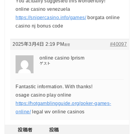
You actually suggested this wonderfully!
online casino venezuela
https://snipercasino.info/games/
borgata online
casino nj bonus code
2025年3月4日 2:19 PM
#40097
返信
online casino lprism
ゲスト
Fantastic information. With thanks!
osage casino play online
https://hotgamblingguide.org/poker-games-
online/
legal wv online casinos
投稿者
投稿