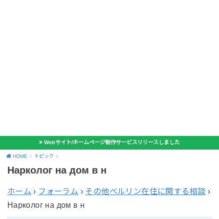
Webサイト/ホームページ制作サービスリリースしました
HOME
トピック
Нарколог на дом в н
ホーム
›
フォーラム
›
その他ベルリン在住に関する相談
›
Нарколог на дом в н