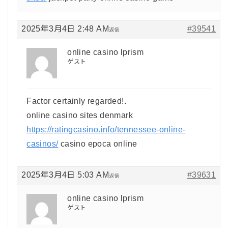
2025年3月4日 2:48 AM
#39541
返信
online casino lprism
ゲスト
Factor certainly regarded!.
online casino sites denmark
https://ratingcasino.info/tennessee-online-
casinos/
casino epoca online
2025年3月4日 5:03 AM
#39631
返信
online casino lprism
ゲスト