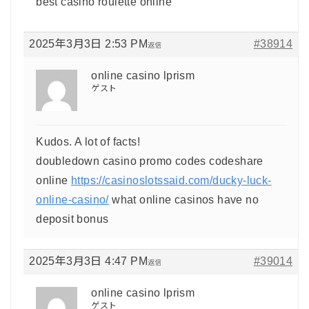
best casino roulette online
2025年3月3日 2:53 PM
#38914
返信
online casino lprism
ゲスト
Kudos. A lot of facts!
doubledown casino promo codes codeshare
online
https://casinoslotssaid.com/ducky-luck-
online-casino/
what online casinos have no
deposit bonus
2025年3月3日 4:47 PM
#39014
返信
online casino lprism
ゲスト