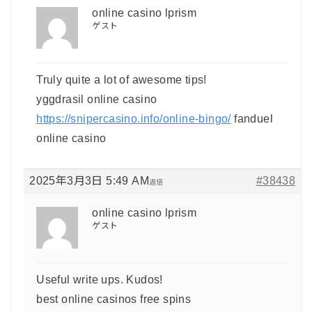
online casino lprism
ゲスト
Truly quite a lot of awesome tips!
yggdrasil online casino
https://snipercasino.info/online-bingo/
fanduel
online casino
2025年3月3日 5:49 AM
#38438
返信
online casino lprism
ゲスト
Useful write ups. Kudos!
best online casinos free spins