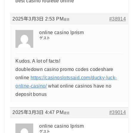
best casino roulette online
2025年3月3日 2:53 PM
#38914
返信
online casino lprism
ゲスト
Kudos. A lot of facts!
doubledown casino promo codes codeshare
online
https://casinoslotssaid.com/ducky-luck-
online-casino/
what online casinos have no
deposit bonus
2025年3月3日 4:47 PM
#39014
返信
online casino lprism
ゲスト