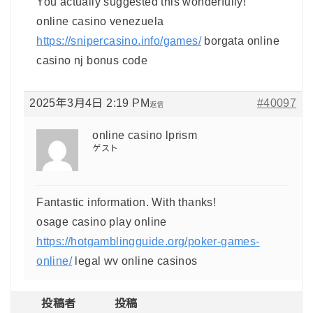
You actually suggested this wonderfully!
online casino venezuela
https://snipercasino.info/games/
borgata online
casino nj bonus code
2025年3月4日 2:19 PM
#40097
返信
online casino lprism
ゲスト
Fantastic information. With thanks!
osage casino play online
https://hotgamblingguide.org/poker-games-
online/
legal wv online casinos
投稿者
投稿