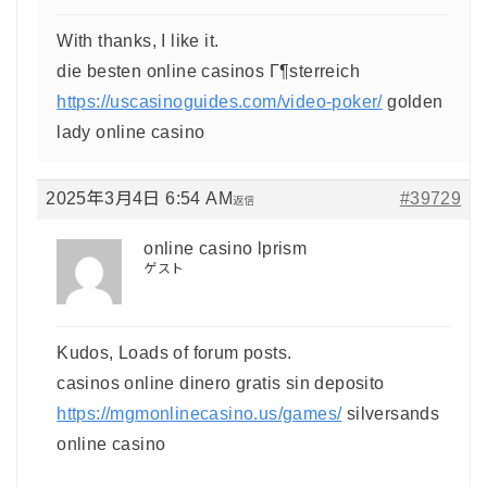
With thanks, I like it.
die besten online casinos Г¶sterreich
https://uscasinoguides.com/video-poker/
golden
lady online casino
2025年3月4日 6:54 AM
#39729
返信
online casino lprism
ゲスト
Kudos, Loads of forum posts.
casinos online dinero gratis sin deposito
https://mgmonlinecasino.us/games/
silversands
online casino