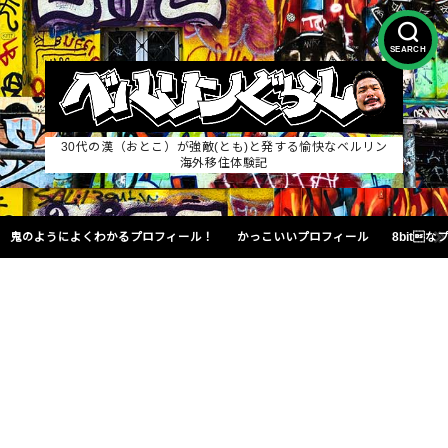
SEARCH
30代の漢（おとこ）が強敵(とも)と発する愉快なベルリン
海外移住体験記
鬼のようによくわかるプロフィール！
かっこいいプロフィール
8bit