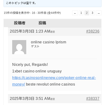
このトピックは空です。
15件の投稿を表示中 - 16 - 30件目 (全44件中)
←
1
2
3
→
投稿者
投稿
2025年3月3日 1:23 AM
#38236
返信
online casino lprism
ゲスト
Nicely put, Regards!
1xbet casino online uruguay
https://casinosonlinenew.com/poker-online-real-
money/
beste revolut online casinos
2025年3月3日 3:51 AM
#38337
返信