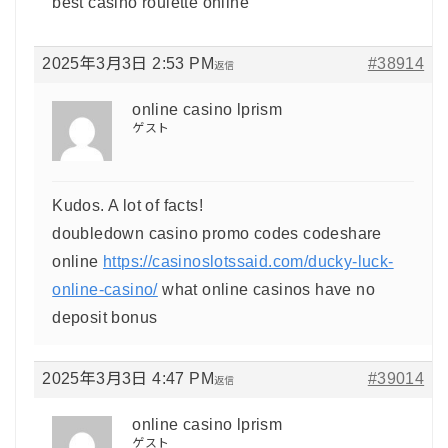
best casino roulette online
2025年3月3日 2:53 PM
#38914
返信
online casino lprism
ゲスト
Kudos. A lot of facts!
doubledown casino promo codes codeshare
online
https://casinoslotssaid.com/ducky-luck-
online-casino/
what online casinos have no
deposit bonus
2025年3月3日 4:47 PM
#39014
返信
online casino lprism
ゲスト