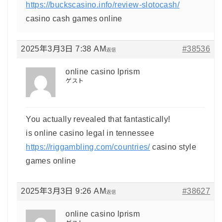
https://buckscasino.info/review-slotocash/
casino cash games online
2025年3月3日 7:38 AM
#38536
返信
online casino lprism
ゲスト
You actually revealed that fantastically!
is online casino legal in tennessee
https://riggambling.com/countries/
casino style
games online
2025年3月3日 9:26 AM
#38627
返信
online casino lprism