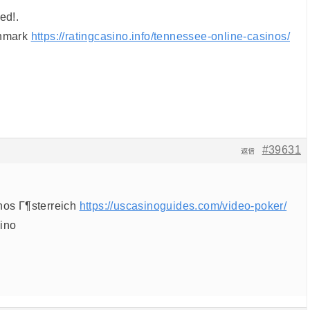
ed!.
enmark
https://ratingcasino.info/tennessee-online-casinos/
#39631
返信
nos Г¶sterreich
https://uscasinoguides.com/video-poker/
sino