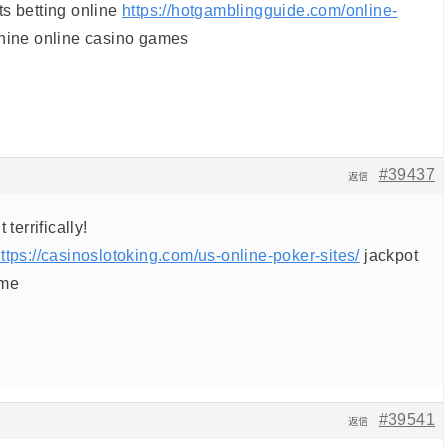
s betting online
https://hotgamblingguide.com/online-
hine online casino games
#39437
返信
terrifically!
ttps://casinoslotoking.com/us-online-poker-sites/
jackpot
ame
#39541
返信