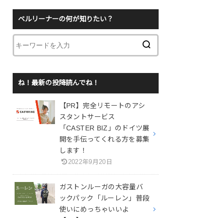
ベルリーナーの何が知りたい？
ね！最新の投降読んでね！
【PR】完全リモートのアシ
スタントサービス
「CASTER BIZ」のドイツ展
開を手伝ってくれる方を募集
します！
2022年9月20日
ガストンルーガの大容量バ
ックパック「ルーレン」普段
使いにめっちゃいいよ