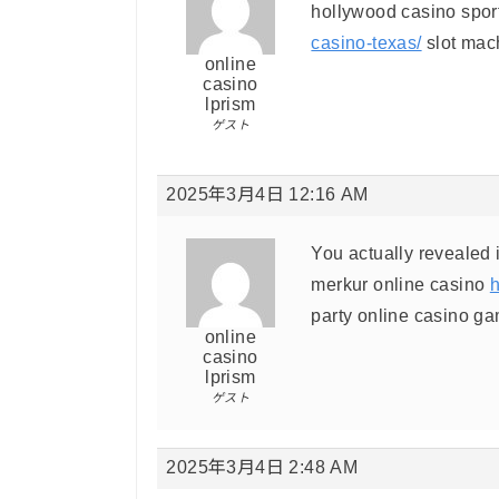
hollywood casino sport
casino-texas/
slot mac
online
casino
lprism
ゲスト
2025年3月4日 12:16 AM
You actually revealed it 
merkur online casino
h
party online casino g
online
casino
lprism
ゲスト
2025年3月4日 2:48 AM