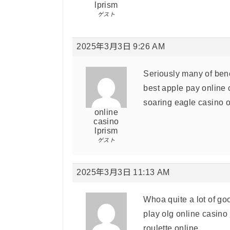
lprism
ゲスト
2025年3月3日 9:26 AM
Seriously many of bene
best apple pay online
soaring eagle casino o
online
casino
lprism
ゲスト
2025年3月3日 11:13 AM
Whoa quite a lot of go
play olg online casino
roulette online