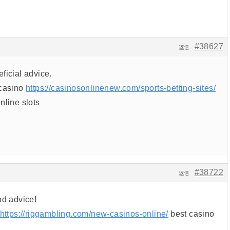
#38627
返信
ficial advice.
 casino
https://casinosonlinenew.com/sports-betting-sites/
nline slots
#38722
返信
od advice!
https://riggambling.com/new-casinos-online/
best casino