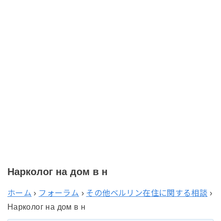
Нарколог на дом в н
ホーム
›
フォーラム
›
その他ベルリン在住に関する相談
›
Нарколог на дом в н