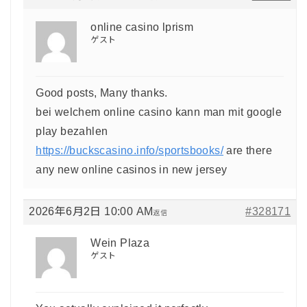
online casino lprism
ゲスト
Good posts, Many thanks.
bei welchem online casino kann man mit google
play bezahlen
https://buckscasino.info/sportsbooks/
are there
any new online casinos in new jersey
2026年6月2日 10:00 AM
#328171
返信
Wein Plaza
ゲスト