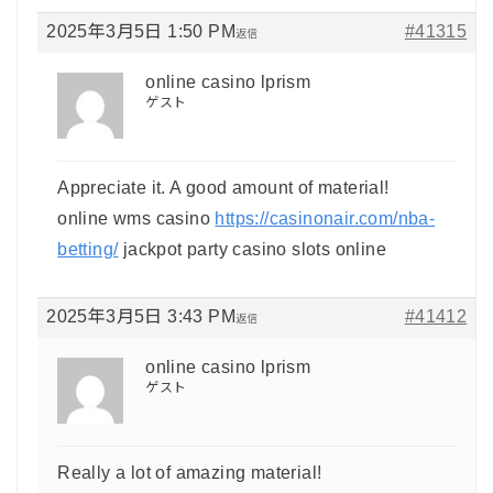
2025年3月5日 1:50 PM
#41315
返信
online casino lprism
ゲスト
Appreciate it. A good amount of material!
online wms casino
https://casinonair.com/nba-
betting/
jackpot party casino slots online
2025年3月5日 3:43 PM
#41412
返信
online casino lprism
ゲスト
Really a lot of amazing material!