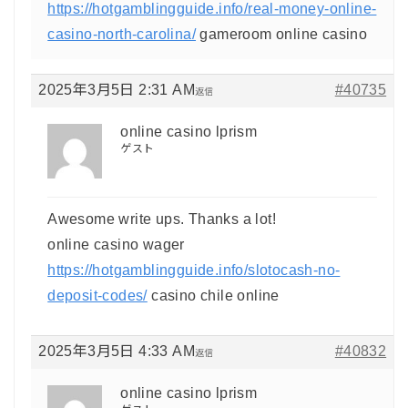
https://hotgamblingguide.info/real-money-online-
casino-north-carolina/
gameroom online casino
2025年3月5日 2:31 AM
#40735
返信
online casino lprism
ゲスト
Awesome write ups. Thanks a lot!
online casino wager
https://hotgamblingguide.info/slotocash-no-
deposit-codes/
casino chile online
2025年3月5日 4:33 AM
#40832
返信
online casino lprism