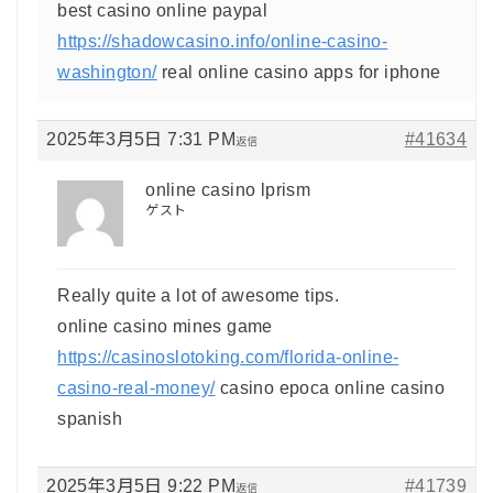
best casino online paypal
https://shadowcasino.info/online-casino-
washington/
real online casino apps for iphone
2025年3月5日 7:31 PM
#41634
返信
online casino lprism
ゲスト
Really quite a lot of awesome tips.
online casino mines game
https://casinoslotoking.com/florida-online-
casino-real-money/
casino epoca online casino
spanish
2025年3月5日 9:22 PM
#41739
返信