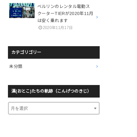
ベルリンのレンタル電動ス
クーターTIERが2020年11月
は安く乗れます
2020年11月17日
カテゴリゴリー
未分類
漢(おとこ)たちの軌跡（こんげつのきじ）