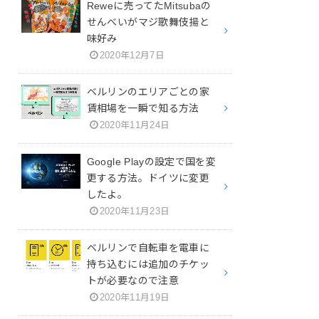
Reweに売ってたMitsubaの
せんべいがマジ歌舞伎揚と
味好み
2020年12月7日
ベルリンのエリアごとの家
賃相場を一瞬で知る方法
2020年11月24日
Google Playの設定で国を変
更する方法。ドイツに変更
したよ。
2020年11月23日
ベルリンで自転車を電車に
持ち込むには追加のチケッ
トが必要なので注意
2020年11月19日