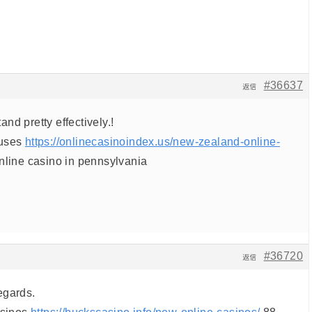
#36637
返信
nd pretty effectively.!
nuses
https://onlinecasinoindex.us/new-zealand-online-
nline casino in pennsylvania
#36720
返信
egards.