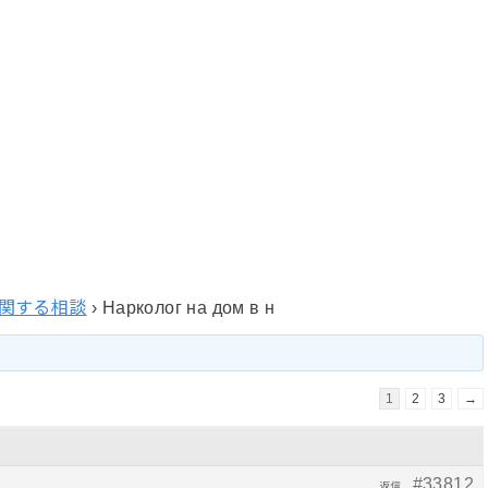
関する相談
›
Нарколог на дом в н
1
2
3
→
#33812
返信