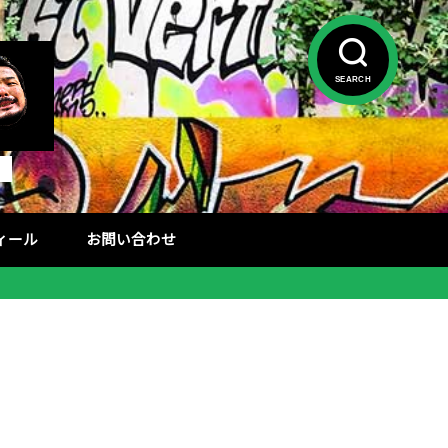
SEARCH
フィール
お問い合わせ