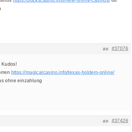
asinos
https://buckscasino.info/new-online-casinos/
88
a
#37076
返信
 Kudos!
erren
https://magicalcasino.info/texas-holdem-online/
nus ohne einzahlung
#37426
返信