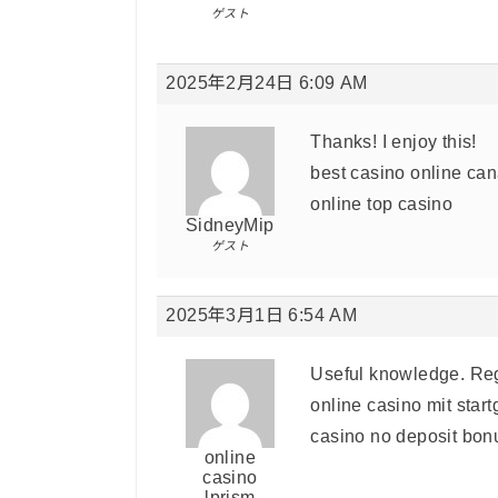
ゲスト
2025年2月24日 6:09 AM
Thanks! I enjoy this!
best casino online ca
online top casino
SidneyMip
ゲスト
2025年3月1日 6:54 AM
Useful knowledge. Re
online casino mit sta
casino no deposit bon
online
casino
lprism