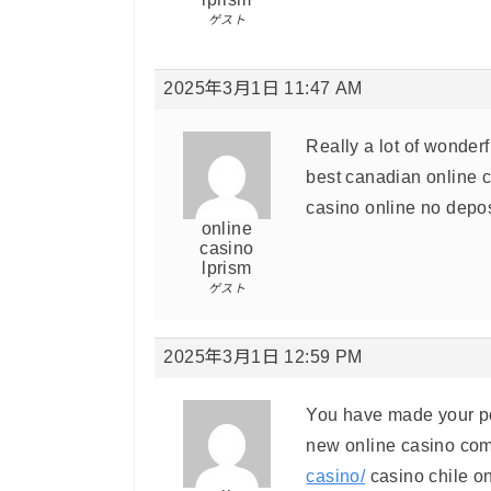
ゲスト
2025年3月1日 11:47 AM
Really a lot of wonderf
best canadian online 
casino online no depos
online
casino
lprism
ゲスト
2025年3月1日 12:59 PM
You have made your poi
new online casino co
casino/
casino chile on