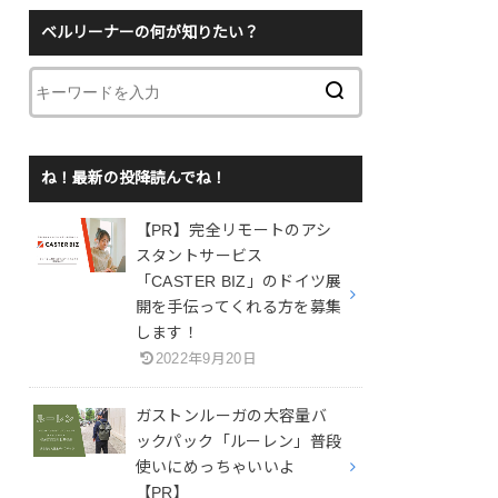
ベルリーナーの何が知りたい？
ね！最新の投降読んでね！
【PR】完全リモートのアシ
スタントサービス
「CASTER BIZ」のドイツ展
開を手伝ってくれる方を募集
します！
2022年9月20日
ガストンルーガの大容量バ
ックパック「ルーレン」普段
使いにめっちゃいいよ
【PR】