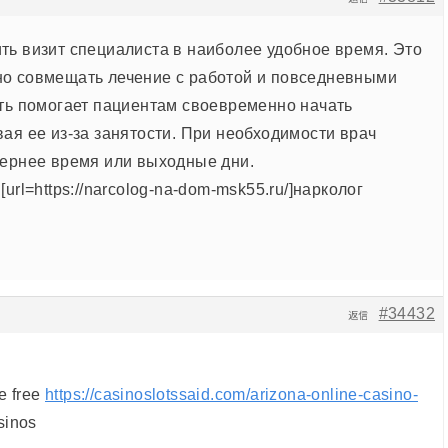
ть визит специалиста в наиболее удобное время. Это
о совмещать лечение с работой и повседневными
сть помогает пациентам своевременно начать
ая ее из-за занятости. При необходимости врач
чернее время или выходные дни.
url=https://narcolog-na-dom-msk55.ru/]нарколог
#34432
返信
e free
https://casinoslotssaid.com/arizona-online-casino-
sinos