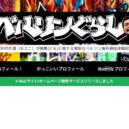
30代の漢（おとこ）が強敵(とも)と発する愉快なベルリン海外移住体験記
ロフィール！
かっこいいプロフィール
8bitなプロ
Webサイト/ホームページ制作サービスリリースしました