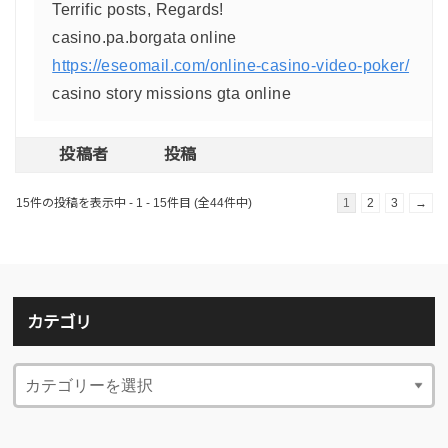
Terrific posts, Regards!
casino.pa.borgata online
https://eseomail.com/online-casino-video-poker/
casino story missions gta online
投稿者
投稿
15件の投稿を表示中 - 1 - 15件目 (全44件中)
1
2
3
→
カテゴリ