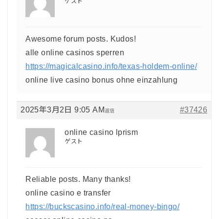
ゲスト
Awesome forum posts. Kudos!
alle online casinos sperren
https://magicalcasino.info/texas-holdem-online/
online live casino bonus ohne einzahlung
2025年3月2日 9:05 AM
#37426
返信
online casino lprism
ゲスト
Reliable posts. Many thanks!
online casino e transfer
https://buckscasino.info/real-money-bingo/