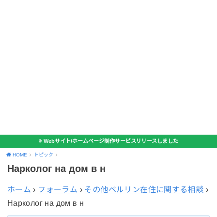
Webサイト/ホームページ制作サービスリリースしました
HOME
トピック
Нарколог на дом в н
ホーム
›
フォーラム
›
その他ベルリン在住に関する相談
›
Нарколог на дом в н