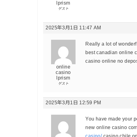
lprism
ゲスト
2025年3月1日 11:47 AM
Really a lot of wonderf
best canadian online 
casino online no depos
online
casino
lprism
ゲスト
2025年3月1日 12:59 PM
You have made your poi
new online casino co
casino/
casino chile on