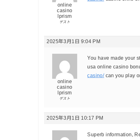
online
casino
lprism
ゲスト
2025年3月1日 9:04 PM
You have made your sta
usa online casino bo
casino/
can you play o
online
casino
lprism
ゲスト
2025年3月1日 10:17 PM
Superb information, R