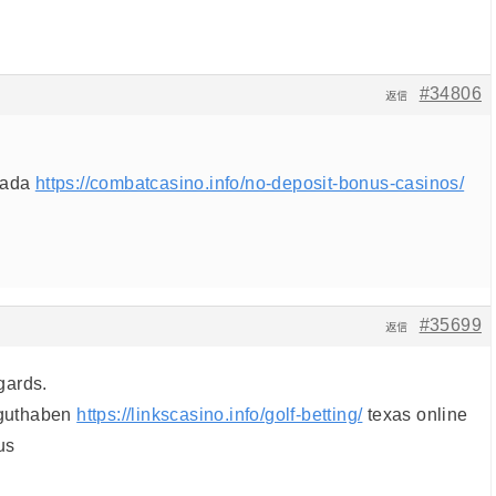
#34806
返信
nada
https://combatcasino.info/no-deposit-bonus-casinos/
#35699
返信
gards.
rtguthaben
https://linkscasino.info/golf-betting/
texas online
us