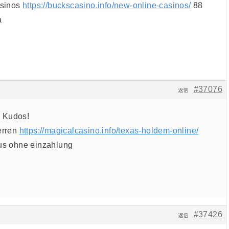
asinos
https://buckscasino.info/new-online-casinos/
88
a
#37076
返信
 Kudos!
erren
https://magicalcasino.info/texas-holdem-online/
nus ohne einzahlung
#37426
返信