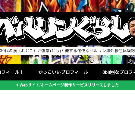
30代の漢（おとこ）が強敵(とも)と発する愉快なベルリン海外移住体験記
ロフィール！
かっこいいプロフィール
8bitなプロ
Webサイト/ホームページ制作サービスリリースしました