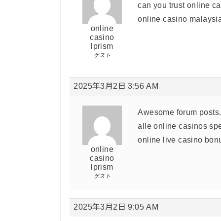
can you trust online c
online casino malaysi
online
casino
lprism
ゲスト
2025年3月2日 3:56 AM
Awesome forum posts.
alle online casinos sp
online live casino bo
online
casino
lprism
ゲスト
2025年3月2日 9:05 AM