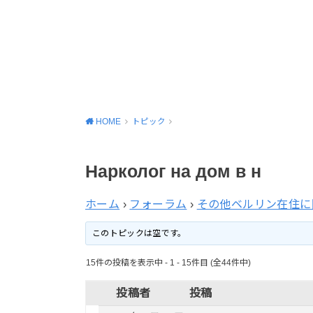
HOME
トピック
Нарколог на дом в н
ホーム
›
フォーラム
›
その他ベルリン在住に
このトピックは空です。
15件の投稿を表示中 - 1 - 15件目 (全44件中)
投稿者
投稿