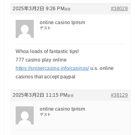
2025年3月2日 9:26 PM
#38028
返信
online casino lprism
ゲスト
Whoa loads of fantastic tips!
777 casino play online
https://snipercasino.info/casinos/
u.s. online
casinos that accept paypal
2025年3月2日 11:15 PM
#38129
返信
online casino lprism
ゲスト