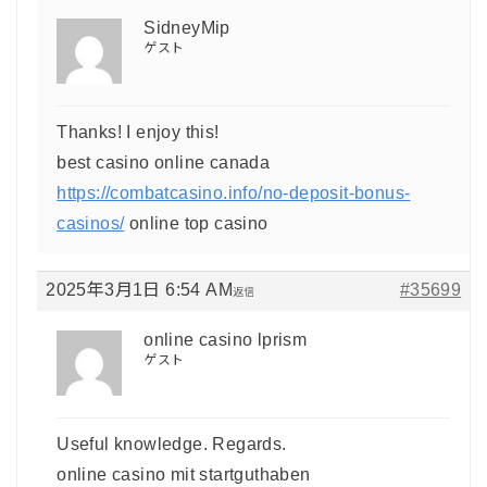
SidneyMip
ゲスト
Thanks! I enjoy this!
best casino online canada
https://combatcasino.info/no-deposit-bonus-
casinos/
online top casino
2025年3月1日 6:54 AM
#35699
返信
online casino lprism
ゲスト
Useful knowledge. Regards.
online casino mit startguthaben