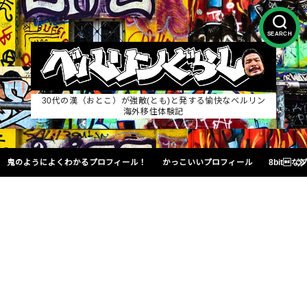
SEARCH
30代の漢（おとこ）が強敵(とも)と発する愉快なベルリン
海外移住体験記
鬼のようによくわかるプロフィール！
かっこいいプロフィール
8bit