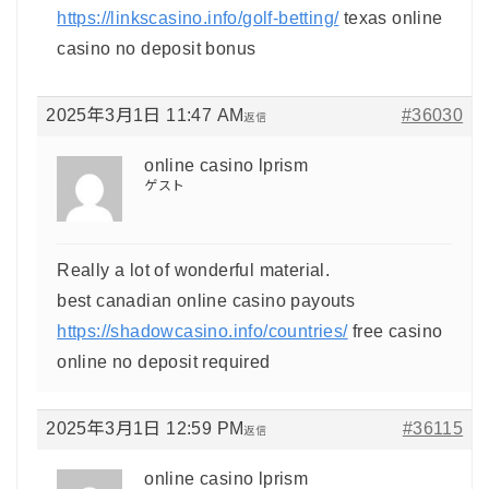
https://linkscasino.info/golf-betting/
texas online
casino no deposit bonus
2025年3月1日 11:47 AM
#36030
返信
online casino lprism
ゲスト
Really a lot of wonderful material.
best canadian online casino payouts
https://shadowcasino.info/countries/
free casino
online no deposit required
2025年3月1日 12:59 PM
#36115
返信
online casino lprism