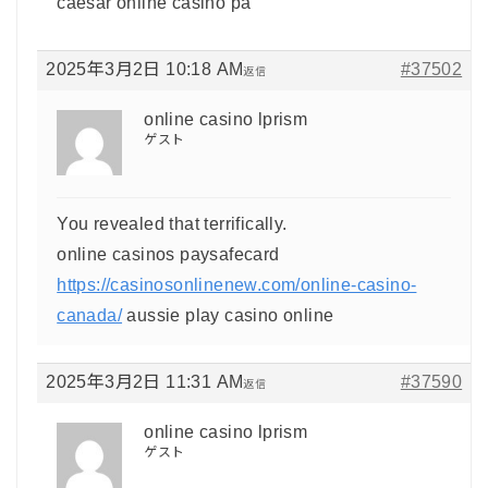
caesar online casino pa
2025年3月2日 10:18 AM
#37502
返信
online casino lprism
ゲスト
You revealed that terrifically.
online casinos paysafecard
https://casinosonlinenew.com/online-casino-
canada/
aussie play casino online
2025年3月2日 11:31 AM
#37590
返信
online casino lprism
ゲスト