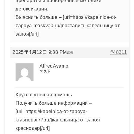
препараты и проверенные методики
детоксикации.
Выяснить больше – [url=https://kapelnica-ot-
zapoya-moskva0.ru/]поставить капельницу от
запоя[/url]
2025年4月12日 9:38 PM
#48311
返信
AlfredAvamp
ゲスト
Круглосуточная помощь
Получить больше информации –
[url=https://kapelnica-ot-zapoya-
krasnodar77.ru/]капельница от запоя
краснодар[/url]