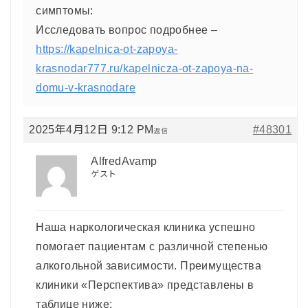
симптомы:
Исследовать вопрос подробнее –
https://kapelnica-ot-zapoya-
krasnodar777.ru/kapelnicza-ot-zapoya-na-
domu-v-krasnodare
2025年4月12日 9:12 PM
#48301
返信
AlfredAvamp
ゲスト
Наша наркологическая клиника успешно
помогает пациентам с различной степенью
алкогольной зависимости. Преимущества
клиники «Перспектива» представлены в
таблице ниже: