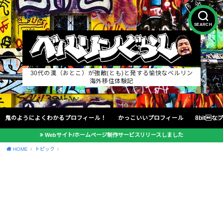
SEARCH
30代の漢（おとこ）が強敵(とも)と発する愉快なベルリン
海外移住体験記
鬼のようによくわかるプロフィール！
かっこいいプロフィール
8bit
Webサイト/ホームページ制作サービスリリースしました
HOME
トピック