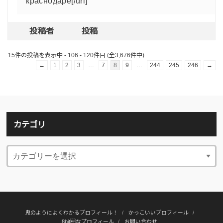
краснодаре[/url]
投稿者
投稿
15件の投稿を表示中 - 106 - 120件目 (全3,676件中)
←
1
2
3
…
7
8
9
…
244
245
246
→
カテゴリ
鬼のようによくわかるプロフィール！
かっこいいプロフィール
8bitなプロフィール
お問い合わせ