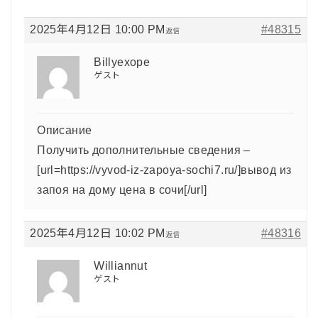
2025年4月12日 10:00 PM
#48315
返信
Billyexope
ゲスト
Описание
Получить дополнительные сведения –
[url=https://vyvod-iz-zapoya-sochi7.ru/]вывод из
запоя на дому цена в сочи[/url]
2025年4月12日 10:02 PM
#48316
返信
Williannut
ゲスト