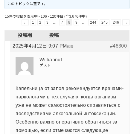
このトピックは空です。
15件の投稿を表示中 - 106 - 120件目 (全3,676件中)
←
1
2
3
…
7
8
9
…
244
245
246
→
投稿者
投稿
2025年4月12日 9:07 PM
#48300
返信
Williannut
ゲスト
Капельница от запоя рекомендуется врачами-
наркологами в тех случаях, когда организм
уже не может самостоятельно справляться с
последствиями алкогольной интоксикации.
Особенно важно оперативно обратиться за
помощью, если отмечаются следующие