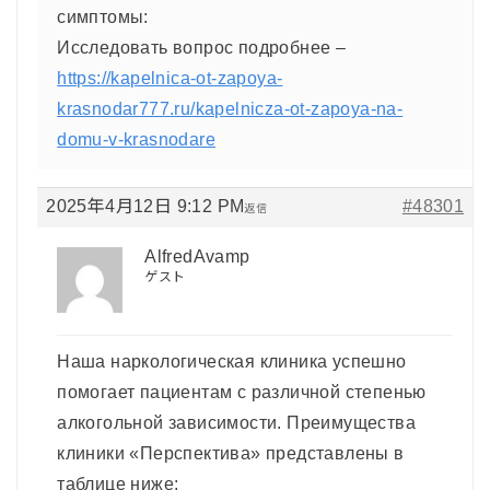
симптомы:
Исследовать вопрос подробнее –
https://kapelnica-ot-zapoya-
krasnodar777.ru/kapelnicza-ot-zapoya-na-
domu-v-krasnodare
2025年4月12日 9:12 PM
#48301
返信
AlfredAvamp
ゲスト
Наша наркологическая клиника успешно
помогает пациентам с различной степенью
алкогольной зависимости. Преимущества
клиники «Перспектива» представлены в
таблице ниже: