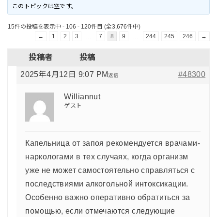
このトピックは空です。
15件の投稿を表示中 - 106 - 120件目 (全3,676件中)
←
1
2
3
…
7
8
9
…
244
245
246
→
投稿者
投稿
2025年4月12日 9:07 PM
#48300
返信
Williannut
ゲスト
Капельница от запоя рекомендуется врачами-
наркологами в тех случаях, когда организм
уже не может самостоятельно справляться с
последствиями алкогольной интоксикации.
Особенно важно оперативно обратиться за
помощью, если отмечаются следующие