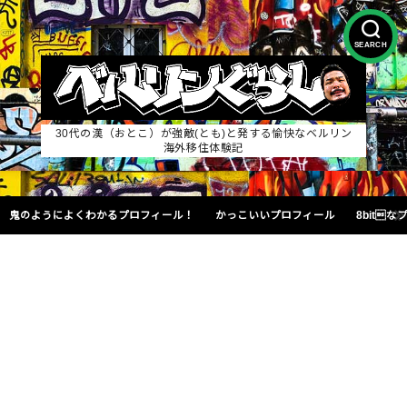
SEARCH
30代の漢（おとこ）が強敵(とも)と発する愉快なベルリン
海外移住体験記
鬼のようによくわかるプロフィール！
かっこいいプロフィール
8bit