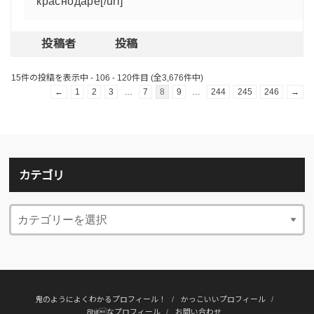
краснодаре[/url]
投稿者
投稿
15件の投稿を表示中 - 106 - 120件目 (全3,676件中)
←
1
2
3
…
7
8
9
…
244
245
246
→
カテゴリ
鬼のようによくわかるプロフィール！
かっこいいプロフィール
8bitなプロフィール
お問い合わせ