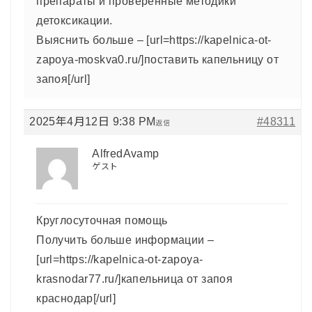
препараты и проверенные методики
детоксикации.
Выяснить больше – [url=https://kapelnica-ot-
zapoya-moskva0.ru/]поставить капельницу от
запоя[/url]
2025年4月12日 9:38 PM
#48311
返信
AlfredAvamp
ゲスト
Круглосуточная помощь
Получить больше информации –
[url=https://kapelnica-ot-zapoya-
krasnodar77.ru/]капельница от запоя
краснодар[/url]