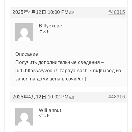
2025年4月12日 10:00 PM
#48315
返信
Billyexope
ゲスト
Описание
Получить дополнительные сведения –
[url=https://vyvod-iz-zapoya-sochi7.ru/]вывод из
запоя на дому цена в сочи[/url]
2025年4月12日 10:02 PM
#48316
返信
Williannut
ゲスト