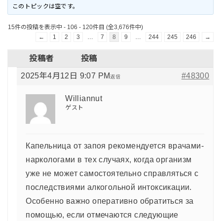
このトピックは空です。
15件の投稿を表示中 - 106 - 120件目 (全3,676件中)
←
1
2
3
…
7
8
9
…
244
245
246
→
投稿者
投稿
2025年4月12日 9:07 PM
#48300
返信
Williannut
ゲスト
Капельница от запоя рекомендуется врачами-
наркологами в тех случаях, когда организм
уже не может самостоятельно справляться с
последствиями алкогольной интоксикации.
Особенно важно оперативно обратиться за
помощью, если отмечаются следующие