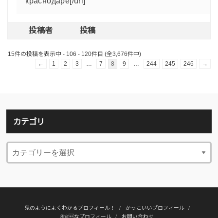
краснодаре[/url]
投稿者
投稿
15件の投稿を表示中 - 106 - 120件目 (全3,676件中)
←
1
2
3
…
7
8
9
…
244
245
246
→
カテゴリ
鬼のようによくわかるプロフィール！
かっこいいプロフィール
8bitなプロフィール
お問い合わせ