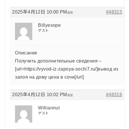
2025年4月12日 10:00 PM
#48315
返信
Billyexope
ゲスト
Описание
Получить дополнительные сведения –
[url=https://vyvod-iz-zapoya-sochi7.ru/]вывод из
запоя на дому цена в сочи[/url]
2025年4月12日 10:02 PM
#48316
返信
Williannut
ゲスト