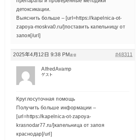
препараты и проверенные методики
детоксикации.
Выяснить больше – [url=https://kapelnica-ot-
zapoya-moskva0.ru/]поставить капельницу от
запоя[/url]
2025年4月12日 9:38 PM
#48311
返信
AlfredAvamp
ゲスト
Круглосуточная помощь
Получить больше информации –
[url=https://kapelnica-ot-zapoya-
krasnodar77.ru/]капельница от запоя
краснодар[/url]