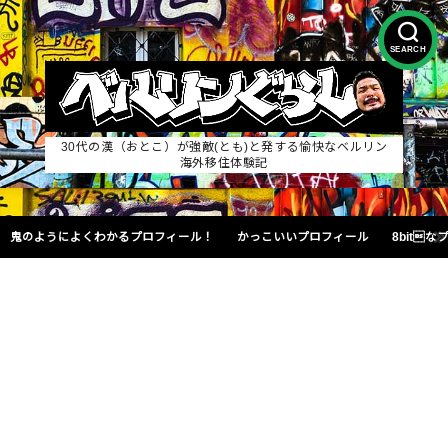
SEARCH
30代の漢（おとこ）が強敵(とも)と発する愉快なベルリン
海外移住体験記
鬼のようによくわかるプロフィール！
かっこいいプロフィール
8bit