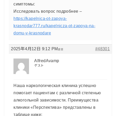
симптомы:
Исследовать вопрос подробнее –
https://kapelnica-ot-zapoya-
krasnodar777.ru/kapelnicza-ot-zapoya-na-
domu-v-krasnodare
2025年4月12日 9:12 PM
#48301
返信
AlfredAvamp
ゲスト
Наша наркологическая клиника успешно
помогает пациентам с различной степенью
алкогольной зависимости. Преимущества
клиники «Перспектива» представлены в
таблице ниже: