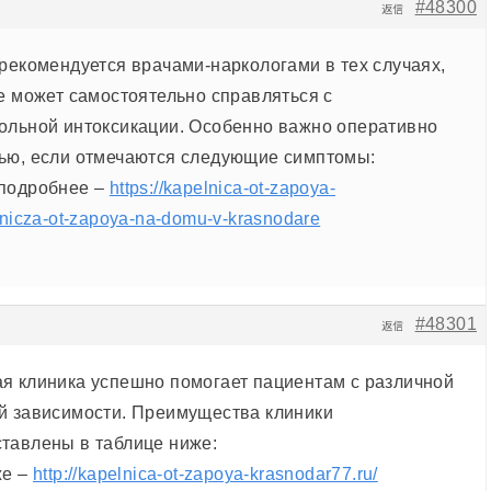
#48300
返信
 рекомендуется врачами-наркологами в тех случаях,
не может самостоятельно справляться с
ольной интоксикации. Особенно важно оперативно
ью, если отмечаются следующие симптомы:
 подробнее –
https://kapelnica-ot-zapoya-
lnicza-ot-zapoya-na-domu-v-krasnodare
#48301
返信
я клиника успешно помогает пациентам с различной
й зависимости. Преимущества клиники
тавлены в таблице ниже:
же –
http://kapelnica-ot-zapoya-krasnodar77.ru/