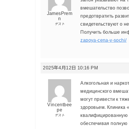
вмешательство позво
JamesPrem
предотвратить разви
n
свидетельствуют о н
ゲスト
Получить больше ин
zapoya-cena-v-sochi/
2025年4月12日 10:16 PM
Алкогольная и нарко
медицинского вмешат
могут привести к тя
Vincentbee
здоровьем. Клиника 
pe
квалифицированную 
ゲスト
обеспечивая полную 