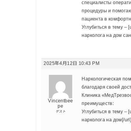
специалисты операти
процедуры и помогаю
пациента в комфорт
Углубиться в тему – [
нарколога на дом санк
2025年4月12日 10:43 PM
Наркологическая пом
благодаря своей дос
Клиника «МедТрезвос
Vincentbee
преимуществ:
pe
Углубиться в тему – [
ゲスト
нарколога на дом[/url