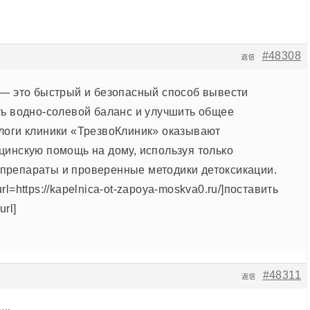
#48308
返信
 — это быстрый и безопасный способ вывести
ть водно-солевой баланс и улучшить общее
логи клиники «ТрезвоКлиник» оказывают
цинскую помощь на дому, используя только
препараты и проверенные методики детоксикации.
l=https://kapelnica-ot-zapoya-moskva0.ru/]поставить
url]
#48311
返信