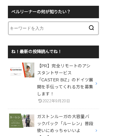
ベルリーナーの何が知りたい？
ね！最新の投降読んでね！
【PR】完全リモートのアシ
スタントサービス
「CASTER BIZ」のドイツ展
開を手伝ってくれる方を募集
します！
2022年9月20日
ガストンルーガの大容量バ
ックパック「ルーレン」普段
使いにめっちゃいいよ