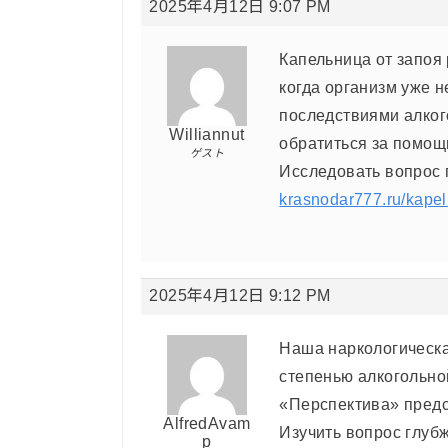
2025年4月12日 9:07 PM
Капельница от запоя
когда организм уже 
последствиями алког
Williannut
обратиться за помощ
ゲスト
Исследовать вопрос
krasnodar777.ru/kape
2025年4月12日 9:12 PM
Наша наркологическа
степенью алкогольно
«Перспектива» предс
AlfredAvam
Изучить вопрос глуб
p