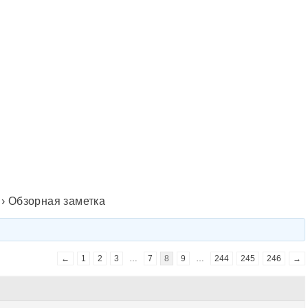
›
Обзорная заметка
←
1
2
3
…
7
8
9
…
244
245
246
→