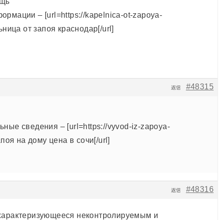
ощь
рмации – [url=https://kapelnica-ot-zapoya-
ьница от запоя краснодар[/url]
#48315
返信
ные сведения – [url=https://vyvod-iz-zapoya-
апоя на дому цена в сочи[/url]
#48316
返信
 характеризующееся неконтролируемым и