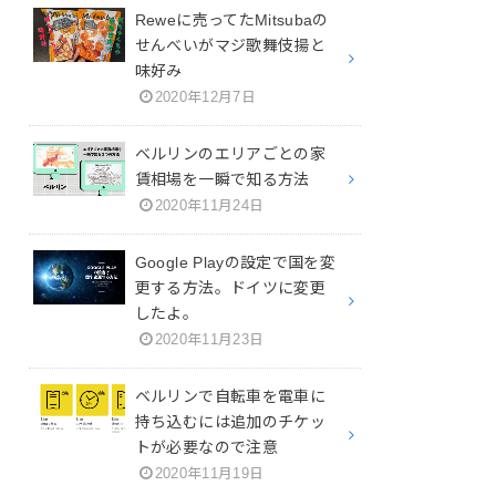
Reweに売ってたMitsubaの
せんべいがマジ歌舞伎揚と
味好み
2020年12月7日
ベルリンのエリアごとの家
賃相場を一瞬で知る方法
2020年11月24日
Google Playの設定で国を変
更する方法。ドイツに変更
したよ。
2020年11月23日
ベルリンで自転車を電車に
持ち込むには追加のチケッ
トが必要なので注意
2020年11月19日