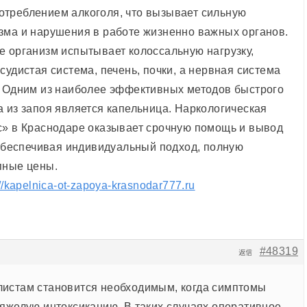
треблением алкоголя, что вызывает сильную
зма и нарушения в работе жизненно важных органов.
е организм испытывает колоссальную нагрузку,
судистая система, печень, почки, а нервная система
. Одним из наиболее эффективных методов быстрого
а из запоя является капельница. Наркологическая
с» в Краснодаре оказывает срочную помощь и вывод
, обеспечивая индивидуальный подход, полную
пные цены.
://kapelnica-ot-zapoya-krasnodar777.ru
#48319
返信
истам становится необходимым, когда симптомы
тяжелую интоксикацию. В таких случаях оперативное