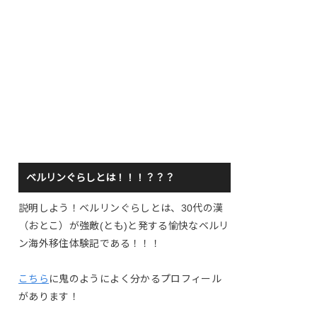
ベルリンぐらしとは！！！？？？
説明しよう！ベルリンぐらしとは、30代の漢
（おとこ）が強敵(とも)と発する愉快なベルリ
ン海外移住体験記である！！！
こちら
に鬼のようによく分かるプロフィール
があります！