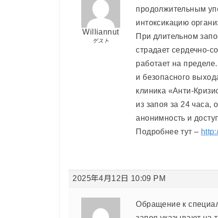
продолжительным упо
интоксикацию органи
Williannut
При длительном запо
ゲスト
страдает сердечно-со
работает на пределе
и безопасного выход
клиника «Анти-Кризи
из запоя за 24 часа
анонимность и досту
Подробнее тут –
http
2025年4月12日 10:09 PM
Обращение к специал
запоя указывают на 