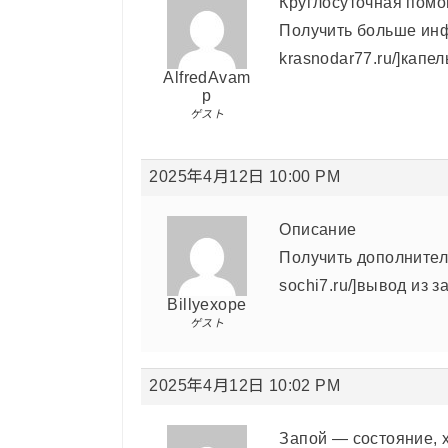
Круглосуточная пом
Получить больше инфо
krasnodar77.ru/]капел
AlfredAvam
p
ゲスト
2025年4月12日 10:00 PM
Описание
Получить дополнитель
sochi7.ru/]вывод из з
Billyexope
ゲスト
2025年4月12日 10:02 PM
Запой — состояние,