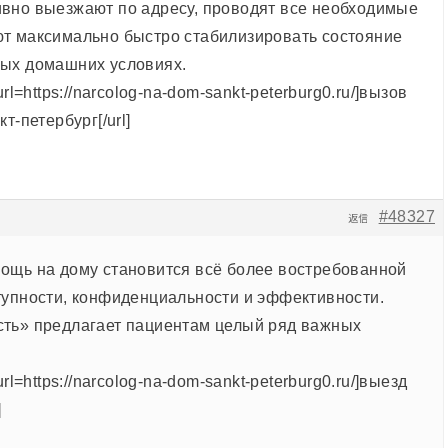
вно выезжают по адресу, проводят все необходимые
т максимально быстро стабилизировать состояние
ных домашних условиях.
url=https://narcolog-na-dom-sankt-peterburg0.ru/]вызов
т-петербург[/url]
#48327
返信
ощь на дому становится всё более востребованной
тупности, конфиденциальности и эффективности.
ть» предлагает пациентам целый ряд важных
url=https://narcolog-na-dom-sankt-peterburg0.ru/]выезд
]