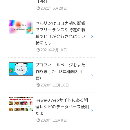
【PR】
2021年5月28日
ベルリンはコロナ禍の影響
でフリーランスや特定の職
種でビザが発行されにくい
状況です
2021年2月10日
プロフィールページをまた
作りました（3年連続3回
目）
2020年12月18日
ReweのWebサイトにある料
理レシピのデータベース便利
だよ
2020年12月9日