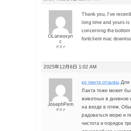
Thank you, I’ve recentl
long time and yours is
concerning the bottom 
OLaneoxyn
forticlient mac downlo
c
ゲスト
2025年12月6日 1:02 AM
ко ланта отзывы
Для 
Ланта тоже может бы
животных в дневное в
JosephPem
на входе в пляж. Об
ゲスト
радоваться морю и пе
чистота и порядок т