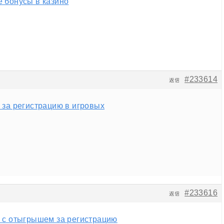
 бонусы в казино
#233614
返信
 за регистрацию в игровых
#233616
返信
 с отыгрышем за регистрацию