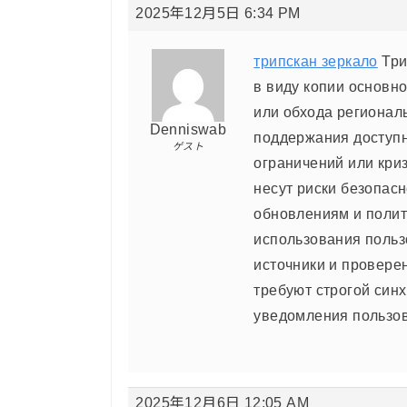
2025年12月5日 6:34 PM
трипскан зеркало
Три
в виду копии основн
или обхода регионал
Denniswab
поддержания доступн
ゲスト
ограничений или кри
несут риски безопасн
обновлениям и полит
использования поль
источники и провере
требуют строгой син
уведомления пользов
2025年12月6日 12:05 AM