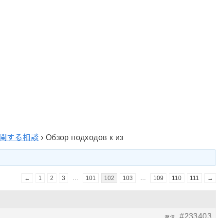
関する相談
›
Обзор подходов к из
←
1
2
3
…
101
102
103
…
109
110
111
→
#233403
返信