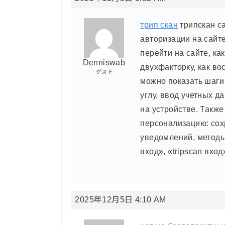
трип скан
трипскан с
авторизации на сайте
перейти на сайте, ка
Denniswab
двухфакторку, как во
ゲスト
можно показать шаги
углу, ввод учетных д
на устройстве. Такж
персонализацию: сох
уведомлений, методы
вход», «tripscan вход
2025年12月5日 4:10 AM