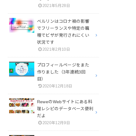
2021年5月28日
ベルリンはコロナ禍の影響
でフリーランスや特定の職
種でビザが発行されにくい
状況です
2021年2月10日
プロフィールページをまた
作りました（3年連続3回
目）
2020年12月18日
ReweのWebサイトにある料
理レシピのデータベース便利
だよ
2020年12月9日