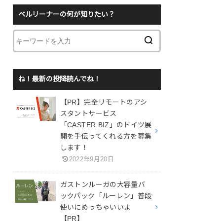
ベルリーナーの何が知りたい？
ね！最新の投降読んでね！
【PR】完全リモートのアシ
スタントサービス
「CASTER BIZ」のドイツ展
開を手伝ってくれる方を募集
します！
2022年9月20日
ガストンルーガの大容量バ
ックパック「ルーレン」普段
使いにめっちゃいいよ
【PR】