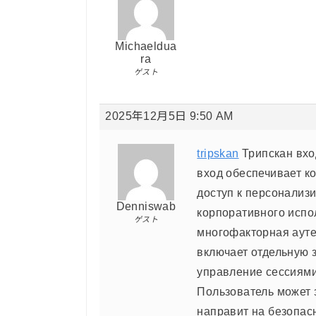
Michaeldua
ra
ゲスト
2025年12月5日 9:50 AM
tripskan
Трипскан вхо
вход обеспечивает к
доступ к персонализ
Denniswab
корпоративного испо
ゲスト
многофакторная ауте
включает отдельную 
управление сессиями
Пользователь может з
направит на безопас