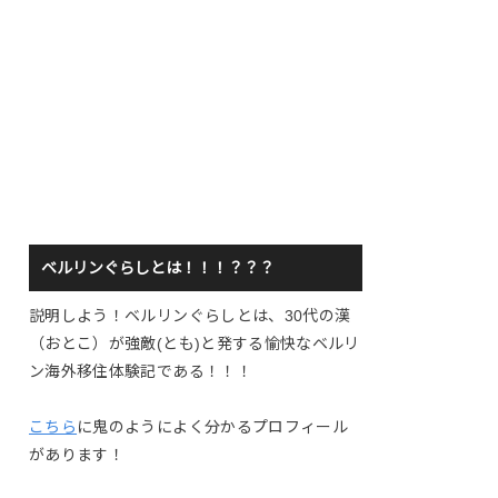
ベルリンぐらしとは！！！？？？
説明しよう！ベルリンぐらしとは、30代の漢
（おとこ）が強敵(とも)と発する愉快なベルリ
ン海外移住体験記である！！！
こちら
に鬼のようによく分かるプロフィール
があります！