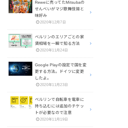
Reweに売ってたMitsubaの
せんべいがマジ歌舞伎揚と
味好み
2020年12月7日
ベルリンのエリアごとの家
賃相場を一瞬で知る方法
2020年11月24日
Google Playの設定で国を変
更する方法。ドイツに変更
したよ。
2020年11月23日
ベルリンで自転車を電車に
持ち込むには追加のチケッ
トが必要なので注意
2020年11月19日