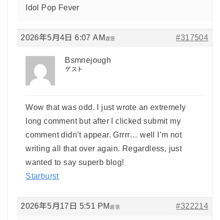
Idol Pop Fever
2026年5月4日 6:07 AM
#317504
返信
Bsmnejough
ゲスト
Wow that was odd. I just wrote an extremely
long comment but after I clicked submit my
comment didn’t appear. Grrrr… well I’m not
writing all that over again. Regardless, just
wanted to say superb blog!
Starburst
2026年5月17日 5:51 PM
#322214
返信