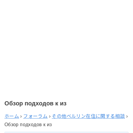
Обзор подходов к из
ホーム
›
フォーラム
›
その他ベルリン在住に関する相談
›
Обзор подходов к из