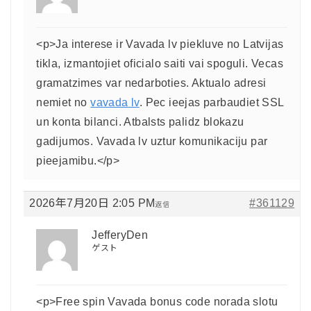
<p>Ja interese ir Vavada lv piekluve no Latvijas
tikla, izmantojiet oficialo saiti vai spoguli. Vecas
gramatzimes var nedarboties. Aktualo adresi
nemiet no
vavada lv
. Pec ieejas parbaudiet SSL
un konta bilanci. Atbalsts palidz blokazu
gadijumos. Vavada lv uztur komunikaciju par
pieejamibu.</p>
2026年7月20日 2:05 PM
#361129
返信
JefferyDen
ゲスト
<p>Free spin Vavada bonus code norada slotu