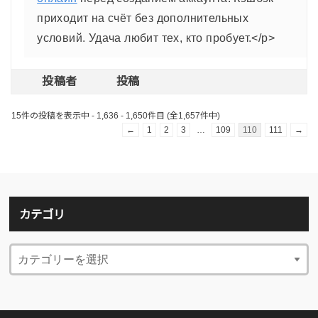
приходит на счёт без дополнительных
условий. Удача любит тех, кто пробует.</p>
投稿者
投稿
15件の投稿を表示中 - 1,636 - 1,650件目 (全1,657件中)
←
1
2
3
…
109
110
111
→
カテゴリ