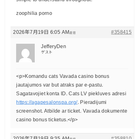
zoophilia porno
2026年7月19日 6:05 AM
#358415
返信
JefferyDen
ゲスト
<p>Komandu cats Vavada casino bonus
jautajumos var but atraks par e-pastu.
Sagatavojiet konta ID. Cats LV piekluves adresi
https://agapesalonspa.org/
. Pieradijumi
screenshot. Atbilde ar ticket. Vavada dokumente
casino bonus ticketus.</p>
2026年7月19日 9:35 AM
#358810