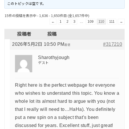
このトピックは空です。
15件の投稿を表示中 - 1,636 - 1,650件目 (全1,657件中)
←
1
2
3
…
109
110
111
→
投稿者
投稿
2026年5月2日 10:50 PM
#317210
返信
Sharothyjough
ゲスト
Right here is the perfect webpage for everyone
who wishes to understand this topic. You know a
whole lot its almost hard to argue with you (not
that I really will need to…HaHa). You definitely
put a new spin on a subject that’s been
discussed for years. Excellent stuff, just great!