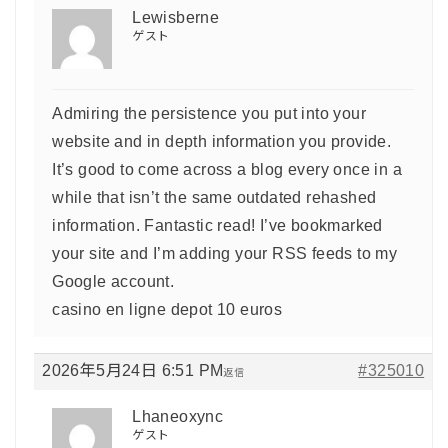
Lewisberne
ゲスト
Admiring the persistence you put into your
website and in depth information you provide.
It’s good to come across a blog every once in a
while that isn’t the same outdated rehashed
information. Fantastic read! I’ve bookmarked
your site and I’m adding your RSS feeds to my
Google account.
casino en ligne depot 10 euros
2026年5月24日 6:51 PM
#325010
返信
Lhaneoxync
ゲスト