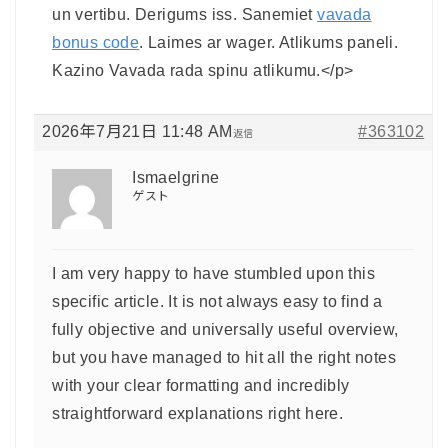
un vertibu. Derigums iss. Sanemiet
vavada
bonus code
. Laimes ar wager. Atlikums paneli.
Kazino Vavada rada spinu atlikumu.</p>
2026年7月21日 11:48 AM
#363102
返信
Ismaelgrine
ゲスト
I am very happy to have stumbled upon this
specific article. It is not always easy to find a
fully objective and universally useful overview,
but you have managed to hit all the right notes
with your clear formatting and incredibly
straightforward explanations right here.