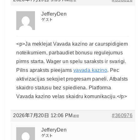
返信
JefferyDen
ゲスト
<p>Ja meklejat Vavada kazino ar caurspidigiem
noteikumiem, parbaudiet bonusu regulejumus
pirms starta. Wager un spelu saraksts ir svarigi.
Pilns apraksts pieejams
vavada kazino
. Pec
aktivizacijas sekojiet progresam paneli. Atbalsts
skaidro statusu bez spiediena. Platforma
Vavada kazino velas skaidru komunikaciju.</p>
2026年7月20日 12:06 PM
#360976
返信
JefferyDen
ゲスト