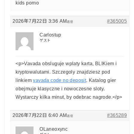
kids porno
2026年7月22日 3:36 AM
#365005
返信
Carlostup
ゲスト
<p>Vavada obsluguje wplaty karta, BLIKiem i
kryptowalutami. Szczegoly znajdziesz pod
linkiem
vavada code no deposit
. Katalog gier
obejmuje klasyczne i nowoczesne sloty.
Wystarczy kilka minut, by odebrac nagrode.</p>
2026年7月22日 6:40 AM
#365289
返信
OLaneoxync