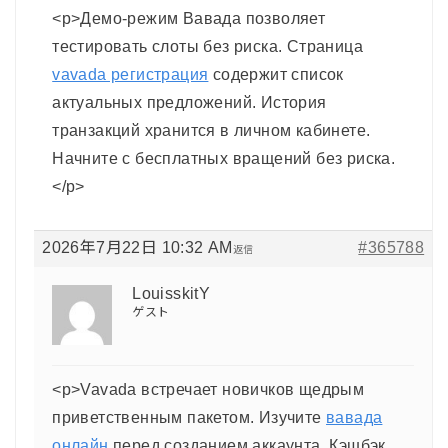
<p>Демо-режим Вавада позволяет
тестировать слоты без риска. Страница
vavada регистрация
содержит список
актуальных предложений. История
транзакций хранится в личном кабинете.
Начните с бесплатных вращений без риска.
</p>
2026年7月22日 10:32 AM
#365788
返信
LouisskitY
ゲスト
<p>Vavada встречает новичков щедрым
приветственным пакетом. Изучите
вавада
онлайн
перед созданием аккаунта. Кэшбэк