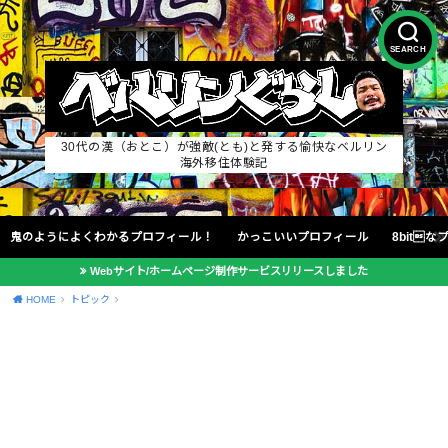
SEARCH
30代の漢（おとこ）が強敵(とも)と発する愉快なベルリン
海外移住体験記
鬼のようによくわかるプロフィール！
かっこいいプロフィール
8bit
Webサイト/ホームページ制作サービスリリースしました
HOME
トピック