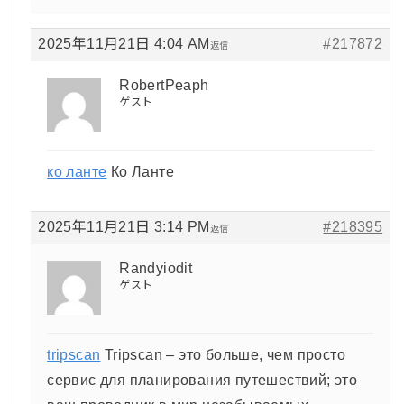
2025年11月21日 4:04 AM
#217872
返信
RobertPeaph
ゲスト
ко ланте
Ко Ланте
2025年11月21日 3:14 PM
#218395
返信
Randyiodit
ゲスト
tripscan
Tripscan – это больше, чем просто
сервис для планирования путешествий; это