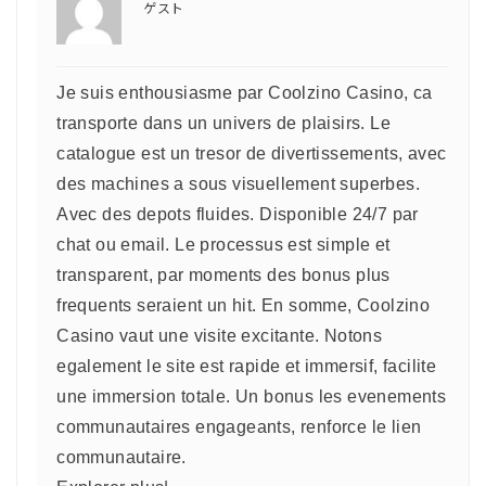
ゲスト
Je suis enthousiasme par Coolzino Casino, ca
transporte dans un univers de plaisirs. Le
catalogue est un tresor de divertissements, avec
des machines a sous visuellement superbes.
Avec des depots fluides. Disponible 24/7 par
chat ou email. Le processus est simple et
transparent, par moments des bonus plus
frequents seraient un hit. En somme, Coolzino
Casino vaut une visite excitante. Notons
egalement le site est rapide et immersif, facilite
une immersion totale. Un bonus les evenements
communautaires engageants, renforce le lien
communautaire.