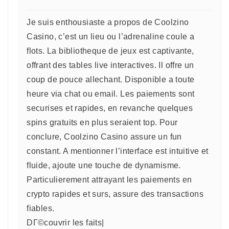
Je suis enthousiaste a propos de Coolzino
Casino, c’est un lieu ou l’adrenaline coule a
flots. La bibliotheque de jeux est captivante,
offrant des tables live interactives. Il offre un
coup de pouce allechant. Disponible a toute
heure via chat ou email. Les paiements sont
securises et rapides, en revanche quelques
spins gratuits en plus seraient top. Pour
conclure, Coolzino Casino assure un fun
constant. A mentionner l’interface est intuitive et
fluide, ajoute une touche de dynamisme.
Particulierement attrayant les paiements en
crypto rapides et surs, assure des transactions
fiables.
DГ©couvrir les faits|