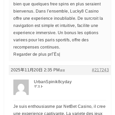
bien que quelques free spins en plus seraient
bienvenus. Dans l’ensemble, Lucky8 Casino
offre une experience inoubliable. De surcroit la
navigation est simple et intuitive, facilite une
experience immersive. Un bonus les options
variees pour les paris sportifs, offre des
recompenses continues.
Regarder de plus prГЁs|
2025年11月20日 2:35 PM
#217243
返信
UrbanSpinik8cyday
ゲスト
Je suis enthousiasme par NetBet Casino, il cree
une experience captivante. La variete des jeux