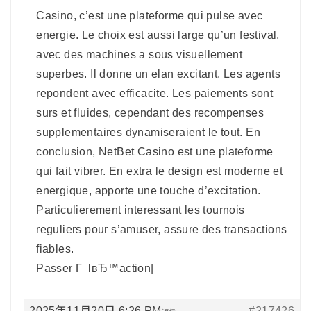
Casino, c’est une plateforme qui pulse avec
energie. Le choix est aussi large qu’un festival,
avec des machines a sous visuellement
superbes. Il donne un elan excitant. Les agents
repondent avec efficacite. Les paiements sont
surs et fluides, cependant des recompenses
supplementaires dynamiseraient le tout. En
conclusion, NetBet Casino est une plateforme
qui fait vibrer. En extra le design est moderne et
energique, apporte une touche d’excitation.
Particulierement interessant les tournois
reguliers pour s’amuser, assure des transactions
fiables.
Passer Г lвЂ™action|
2025年11月20日 6:26 PM
#217426