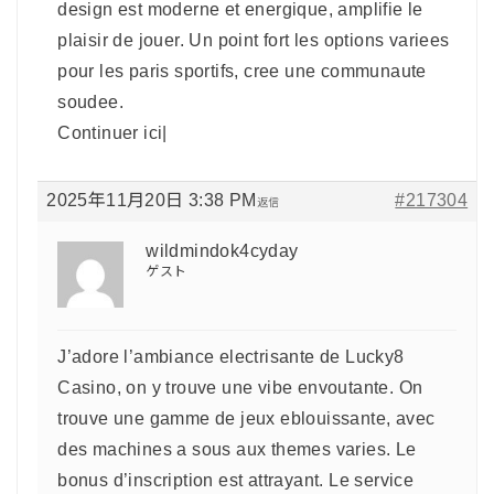
design est moderne et energique, amplifie le
plaisir de jouer. Un point fort les options variees
pour les paris sportifs, cree une communaute
soudee.
Continuer ici|
2025年11月20日 3:38 PM
#217304
返信
wildmindok4cyday
ゲスト
J’adore l’ambiance electrisante de Lucky8
Casino, on y trouve une vibe envoutante. On
trouve une gamme de jeux eblouissante, avec
des machines a sous aux themes varies. Le
bonus d’inscription est attrayant. Le service