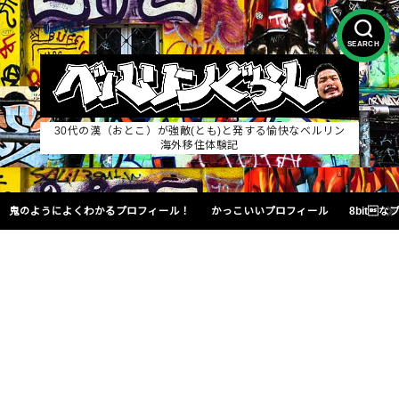
SEARCH
30代の漢（おとこ）が強敵(とも)と発する愉快なベルリン
海外移住体験記
鬼のようによくわかるプロフィール！
かっこいいプロフィール
8bit