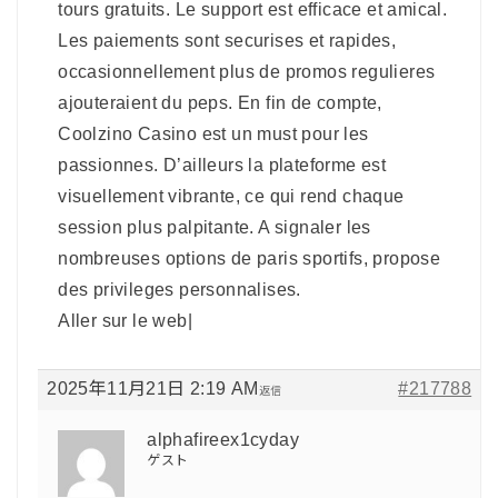
tours gratuits. Le support est efficace et amical.
Les paiements sont securises et rapides,
occasionnellement plus de promos regulieres
ajouteraient du peps. En fin de compte,
Coolzino Casino est un must pour les
passionnes. D’ailleurs la plateforme est
visuellement vibrante, ce qui rend chaque
session plus palpitante. A signaler les
nombreuses options de paris sportifs, propose
des privileges personnalises.
Aller sur le web|
2025年11月21日 2:19 AM
#217788
返信
alphafireex1cyday
ゲスト