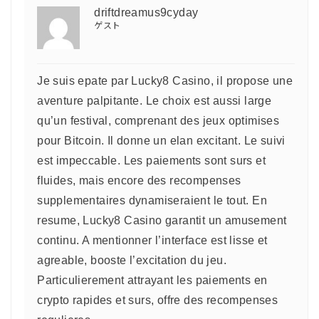
driftdreamus9cyday
ゲスト
Je suis epate par Lucky8 Casino, il propose une
aventure palpitante. Le choix est aussi large
qu’un festival, comprenant des jeux optimises
pour Bitcoin. Il donne un elan excitant. Le suivi
est impeccable. Les paiements sont surs et
fluides, mais encore des recompenses
supplementaires dynamiseraient le tout. En
resume, Lucky8 Casino garantit un amusement
continu. A mentionner l’interface est lisse et
agreable, booste l’excitation du jeu.
Particulierement attrayant les paiements en
crypto rapides et surs, offre des recompenses