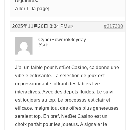
regulieres.
Aller Г la page|
2025年11月20日 3:34 PM
#217300
返信
CyberPowerok3cyday
ゲスト
J’ai un faible pour NetBet Casino, ca donne une
vibe electrisante. La selection de jeux est
impressionnante, offrant des tables live
interactives. Avec des depots fluides. Le suivi
est toujours au top. Le processus est clair et
efficace, malgre tout des offres plus genereuses
seraient top. En bref, NetBet Casino est un
choix parfait pour les joueurs. A signaler le