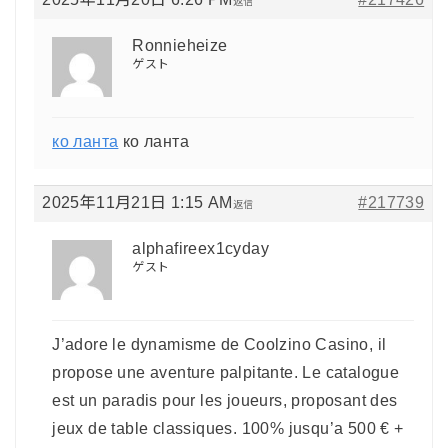
返信
Ronnieheize
ゲスト
ко ланта
ко ланта
2025年11月21日 1:15 AM
#217739
返信
alphafireex1cyday
ゲスト
J’adore le dynamisme de Coolzino Casino, il
propose une aventure palpitante. Le catalogue
est un paradis pour les joueurs, proposant des
jeux de table classiques. 100% jusqu’a 500 € +