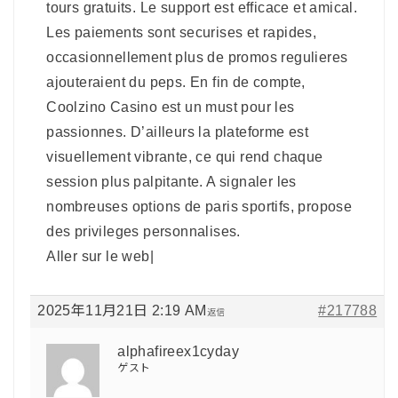
tours gratuits. Le support est efficace et amical.
Les paiements sont securises et rapides,
occasionnellement plus de promos regulieres
ajouteraient du peps. En fin de compte,
Coolzino Casino est un must pour les
passionnes. D’ailleurs la plateforme est
visuellement vibrante, ce qui rend chaque
session plus palpitante. A signaler les
nombreuses options de paris sportifs, propose
des privileges personnalises.
Aller sur le web|
2025年11月21日 2:19 AM
#217788
返信
alphafireex1cyday
ゲスト