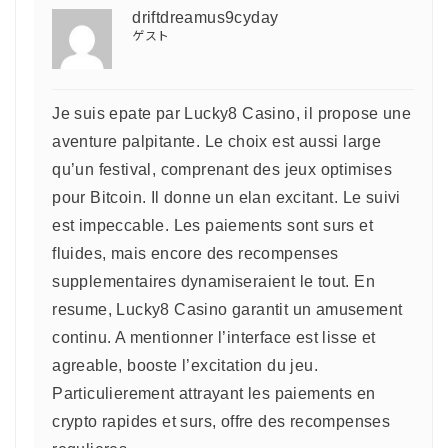
driftdreamus9cyday
ゲスト
Je suis epate par Lucky8 Casino, il propose une
aventure palpitante. Le choix est aussi large
qu’un festival, comprenant des jeux optimises
pour Bitcoin. Il donne un elan excitant. Le suivi
est impeccable. Les paiements sont surs et
fluides, mais encore des recompenses
supplementaires dynamiseraient le tout. En
resume, Lucky8 Casino garantit un amusement
continu. A mentionner l’interface est lisse et
agreable, booste l’excitation du jeu.
Particulierement attrayant les paiements en
crypto rapides et surs, offre des recompenses