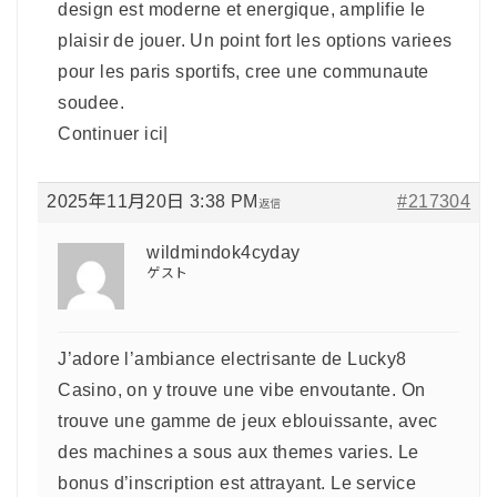
design est moderne et energique, amplifie le
plaisir de jouer. Un point fort les options variees
pour les paris sportifs, cree une communaute
soudee.
Continuer ici|
2025年11月20日 3:38 PM
#217304
返信
wildmindok4cyday
ゲスト
J’adore l’ambiance electrisante de Lucky8
Casino, on y trouve une vibe envoutante. On
trouve une gamme de jeux eblouissante, avec
des machines a sous aux themes varies. Le
bonus d’inscription est attrayant. Le service