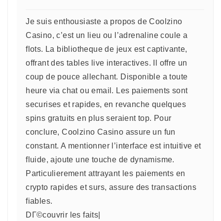
Je suis enthousiaste a propos de Coolzino
Casino, c’est un lieu ou l’adrenaline coule a
flots. La bibliotheque de jeux est captivante,
offrant des tables live interactives. Il offre un
coup de pouce allechant. Disponible a toute
heure via chat ou email. Les paiements sont
securises et rapides, en revanche quelques
spins gratuits en plus seraient top. Pour
conclure, Coolzino Casino assure un fun
constant. A mentionner l’interface est intuitive et
fluide, ajoute une touche de dynamisme.
Particulierement attrayant les paiements en
crypto rapides et surs, assure des transactions
fiables.
DГ©couvrir les faits|