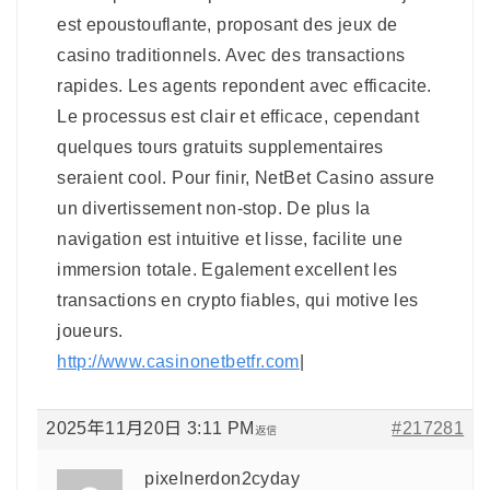
est epoustouflante, proposant des jeux de
casino traditionnels. Avec des transactions
rapides. Les agents repondent avec efficacite.
Le processus est clair et efficace, cependant
quelques tours gratuits supplementaires
seraient cool. Pour finir, NetBet Casino assure
un divertissement non-stop. De plus la
navigation est intuitive et lisse, facilite une
immersion totale. Egalement excellent les
transactions en crypto fiables, qui motive les
joueurs.
http://www.casinonetbetfr.com
|
2025年11月20日 3:11 PM
#217281
返信
pixelnerdon2cyday