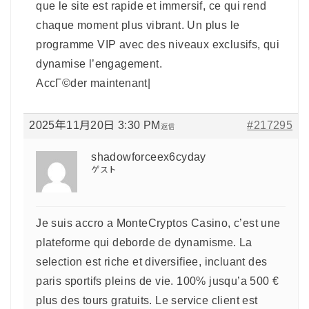
que le site est rapide et immersif, ce qui rend
chaque moment plus vibrant. Un plus le
programme VIP avec des niveaux exclusifs, qui
dynamise l’engagement.
AccГ©der maintenant|
2025年11月20日 3:30 PM
#217295
返信
shadowforceex6cyday
ゲスト
Je suis accro a MonteCryptos Casino, c’est une
plateforme qui deborde de dynamisme. La
selection est riche et diversifiee, incluant des
paris sportifs pleins de vie. 100% jusqu’a 500 €
plus des tours gratuits. Le service client est