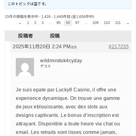
このトピックは空です。
15件の投稿を表示中 - 1,426 - 1,440件目 (全1,656件中)
←
1
2
3
…
95
96
97
…
109
110
111
→
投稿者
投稿
2025年11月20日 2:24 PM
#217235
返信
wildmindok4cyday
ゲスト
Je suis epate par Lucky8 Casino, il offre une
experience dynamique. On trouve une gamme
de jeux eblouissante, avec des slots aux
designs captivants. Le bonus d’inscription est
attrayant. Disponible a toute heure via chat ou
email. Les retraits sont lisses comme jamais,