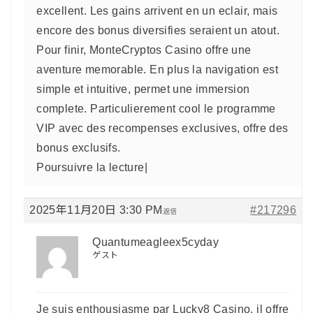
excellent. Les gains arrivent en un eclair, mais
encore des bonus diversifies seraient un atout.
Pour finir, MonteCryptos Casino offre une
aventure memorable. En plus la navigation est
simple et intuitive, permet une immersion
complete. Particulierement cool le programme
VIP avec des recompenses exclusives, offre des
bonus exclusifs.
Poursuivre la lecture|
2025年11月20日 3:30 PM
#217296
返信
Quantumeagleex5cyday
ゲスト
Je suis enthousiasme par Lucky8 Casino, il offre