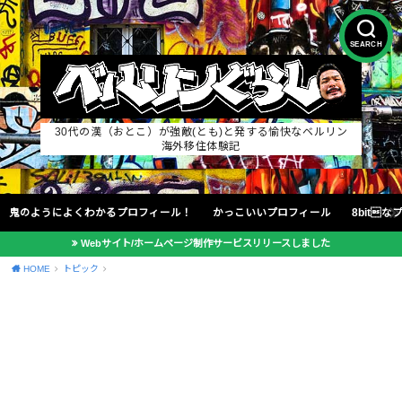
SEARCH
30代の漢（おとこ）が強敵(とも)と発する愉快なベルリン
海外移住体験記
鬼のようによくわかるプロフィール！
かっこいいプロフィール
8bit
Webサイト/ホームページ制作サービスリリースしました
HOME
トピック