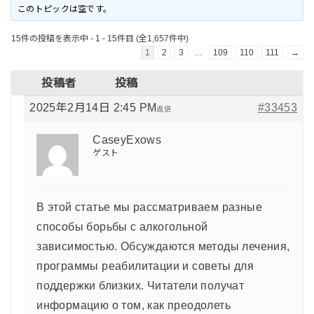
このトピックは空です。
15件の投稿を表示中 - 1 - 15件目 (全1,657件中)
1
2
3
…
109
110
111
→
投稿者
投稿
2025年2月14日 2:45 PM
#33453
返信
CaseyExows
ゲスト
В этой статье мы рассматриваем разные
способы борьбы с алкогольной
зависимостью. Обсуждаются методы лечения,
программы реабилитации и советы для
поддержки близких. Читатели получат
информацию о том, как преодолеть