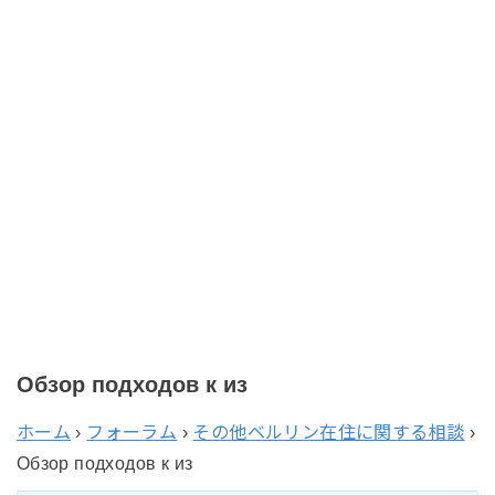
Обзор подходов к из
ホーム
›
フォーラム
›
その他ベルリン在住に関する相談
›
Обзор подходов к из