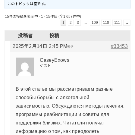
このトピックは空です。
15件の投稿を表示中 - 1 - 15件目 (全1,657件中)
1
2
3
…
109
110
111
→
投稿者
投稿
2025年2月14日 2:45 PM
#33453
返信
CaseyExows
ゲスト
В этой статье мы рассматриваем разные
способы борьбы с алкогольной
зависимостью. Обсуждаются методы лечения,
программы реабилитации и советы для
поддержки близких. Читатели получат
информацию о том, как преодолеть