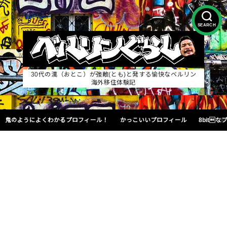
SEARCH
30代の漢（おとこ）が強敵(とも)と発する愉快なベルリン
海外移住体験記
鬼のようによくわかるプロフィール！
かっこいいプロフィール
8bit