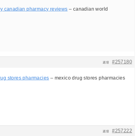
y canadian pharmacy reviews
– canadian world
#257180
返信
rug stores pharmacies
– mexico drug stores pharmacies
#257222
返信