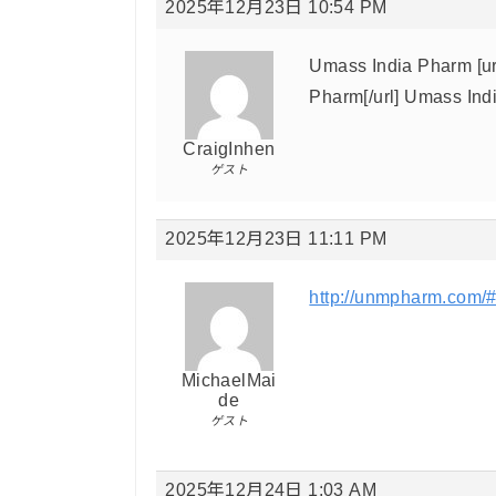
2025年12月23日 10:54 PM
Umass India Pharm [ur
Pharm[/url] Umass Ind
CraigInhen
ゲスト
2025年12月23日 11:11 PM
http://unmpharm.com/
MichaelMai
de
ゲスト
2025年12月24日 1:03 AM