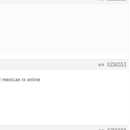
#256553
返信
#
mexican rx online