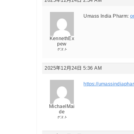
2025年12月24日 2:34 AM
Umass India Pharm:
o
KennethEx
pew
ゲスト
2025年12月24日 5:36 AM
https://umassindiapha
MichaelMai
de
ゲスト