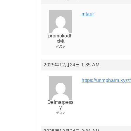
mtaur
promokodh
xMt
ゲスト
2025年12月24日 1:35 AM
https://unmpharm.xyz/
Delmarpess
y
ゲスト