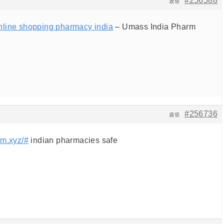
#256588
返信
nline shopping pharmacy india
– Umass India Pharm
#256736
返信
rm.xyz/#
indian pharmacies safe