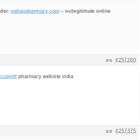
rder:
indianpharmacy com
– п»їlegitimate online
#257280
返信
m.com/#
pharmacy website india
#257375
返信