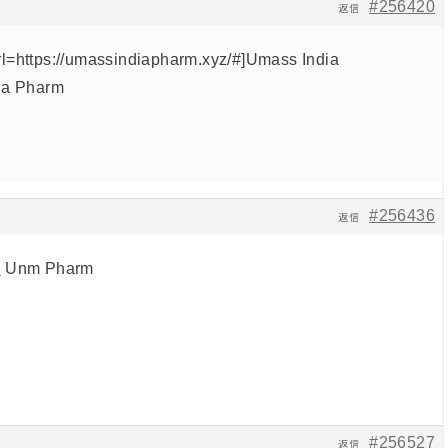
#256420
返信
l=https://umassindiapharm.xyz/#]Umass India
ia Pharm
#256436
返信
#
Unm Pharm
#256527
返信