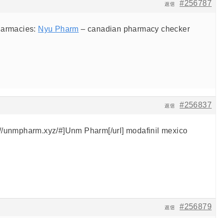
#256787
返信
harmacies:
Nyu Pharm
– canadian pharmacy checker
#256837
返信
//unmpharm.xyz/#]Unm Pharm[/url] modafinil mexico
#256879
返信