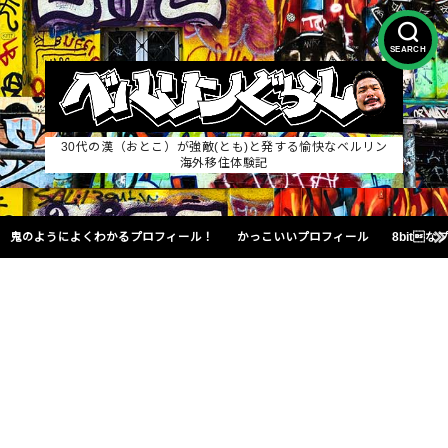
SEARCH
30代の漢（おとこ）が強敵(とも)と発する愉快なベルリン
海外移住体験記
鬼のようによくわかるプロフィール！
かっこいいプロフィール
8bit