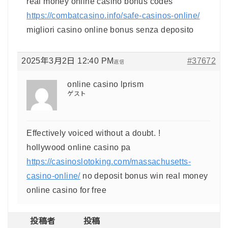
real money online casino bonus codes
https://combatcasino.info/safe-casinos-online/
migliori casino online bonus senza deposito
2025年3月2日 12:40 PM
#37672
返信
online casino lprism
ゲスト
Effectively voiced without a doubt. !
hollywood online casino pa
https://casinoslotoking.com/massachusetts-
casino-online/
no deposit bonus win real money
online casino for free
投稿者
投稿