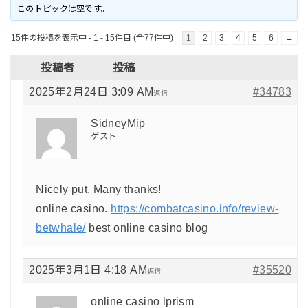
このトピックは空です。
15件の投稿を表示中 - 1 - 15件目 (全77件中)
1
2
3
4
5
6
→
投稿者
投稿
2025年2月24日 3:09 AM
#34783
返信
SidneyMip
ゲスト
Nicely put. Many thanks!
online casino.
https://combatcasino.info/review-
betwhale/
best online casino blog
2025年3月1日 4:18 AM
#35520
返信
online casino lprism