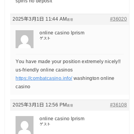
spins no deposit
2025年3月1日 11:44 AM
#36020
返信
online casino lprism
ゲスト
You have made your position extremely nicely!!
us-friendly online casinos
https://combatcasino.info/
washington online
casino
2025年3月1日 12:56 PM
#36108
返信
online casino lprism
ゲスト