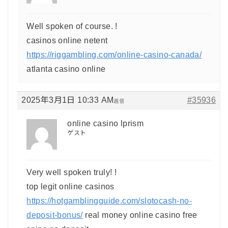
Well spoken of course. !
casinos online netent
https://riggambling.com/online-casino-canada/
atlanta casino online
2025年3月1日 10:33 AM
#35936
返信
online casino lprism
ゲスト
Very well spoken truly! !
top legit online casinos
https://hotgamblingguide.com/slotocash-no-
deposit-bonus/
real money online casino free