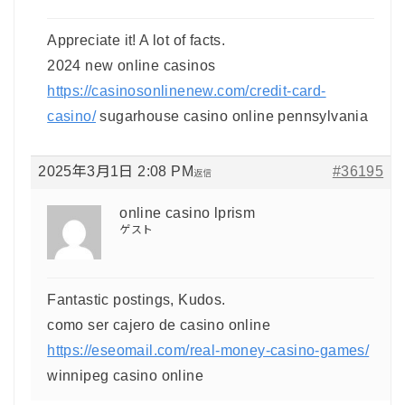
Appreciate it! A lot of facts.
2024 new online casinos
https://casinosonlinenew.com/credit-card-
casino/
sugarhouse casino online pennsylvania
2025年3月1日 2:08 PM
#36195
返信
online casino lprism
ゲスト
Fantastic postings, Kudos.
como ser cajero de casino online
https://eseomail.com/real-money-casino-games/
winnipeg casino online