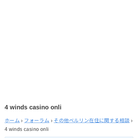
4 winds casino onli
ホーム
›
フォーラム
›
その他ベルリン在住に関する相談
›
4 winds casino onli