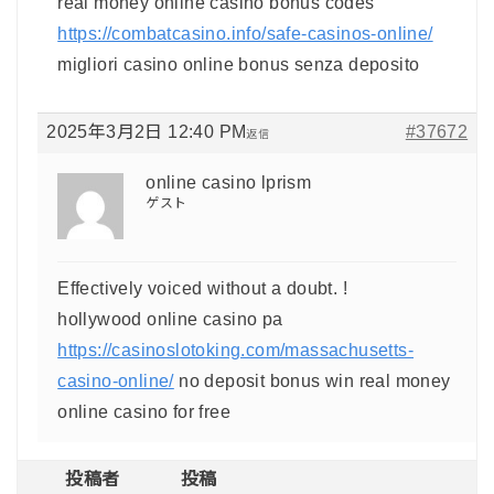
real money online casino bonus codes
https://combatcasino.info/safe-casinos-online/
migliori casino online bonus senza deposito
2025年3月2日 12:40 PM
#37672
返信
online casino lprism
ゲスト
Effectively voiced without a doubt. !
hollywood online casino pa
https://casinoslotoking.com/massachusetts-
casino-online/
no deposit bonus win real money
online casino for free
投稿者
投稿