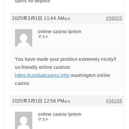
spins no deposit
2025年3月1日 11:44 AM
#36020
返信
online casino lprism
ゲスト
You have made your position extremely nicely!!
us-friendly online casinos
https://combatcasino.info/
washington online
casino
2025年3月1日 12:56 PM
#36108
返信
online casino lprism
ゲスト