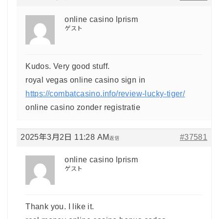
online casino lprism
ゲスト
Kudos. Very good stuff.
royal vegas online casino sign in
https://combatcasino.info/review-lucky-tiger/
online casino zonder registratie
2025年3月2日 11:28 AM
#37581
返信
online casino lprism
ゲスト
Thank you. I like it.