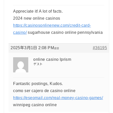
Appreciate it! A lot of facts.
2024 new online casinos
https://casinosonlinenew.com/credit-card-
casino/
sugarhouse casino online pennsylvania
2025年3月1日 2:08 PM
#36195
返信
online casino lprism
ゲスト
Fantastic postings, Kudos.
como ser cajero de casino online
https://eseomail.com/real-money-casino-games/
winnipeg casino online