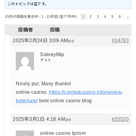
このトピックは空です。
15件の投稿を表示中 - 1 - 15件目 (全77件中)
1
2
3
4
5
6
→
投稿者
投稿
2025年2月24日 3:09 AM
#34783
返信
SidneyMip
ゲスト
Nicely put. Many thanks!
online casino.
https://combatcasino.info/review-
betwhale/
best online casino blog
2025年3月1日 4:18 AM
#35520
返信
online casino lprism