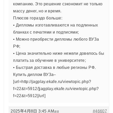
компанию. Это решение сэкономит не только
массу денег, но и время.
Плюсов гораздо больше:
• Дипломы изготавливаются на подлинных
бланках с печатями и подписями;
• Можно приобрести дипломы любого ВУЗа
РФ;
• Цена значительно ниже нежели довелось бы
платить за обучение в университете;
• Быстрая доставка в любые регионы РФ.
Купить диплом ВУЗа–
[url=http://jagplay.ekafe.ru/viewtopic.php?
f=22&t=5912/]jagplay.ekafe.ru/viewtopic.php?
f=22&t=5912[/url]
2025年4月8日 3:45 AM
#46607
返信