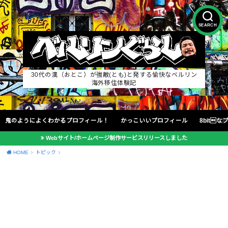
SEARCH
30代の漢（おとこ）が強敵(とも)と発する愉快なベルリン
海外移住体験記
鬼のようによくわかるプロフィール！
かっこいいプロフィール
8bit
Webサイト/ホームページ制作サービスリリースしました
HOME
トピック