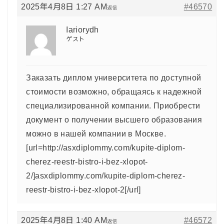
2025年4月8日 1:27 AM
#46570
返信
Iariorydh
ゲスト
Заказать диплом университета по доступной
стоимости возможно, обращаясь к надежной
специализированной компании. Приобрести
документ о получении высшего образования
можно в нашей компании в Москве.
[url=http://asxdiplommy.com/kupite-diplom-
cherez-reestr-bistro-i-bez-xlopot-
2/]asxdiplommy.com/kupite-diplom-cherez-
reestr-bistro-i-bez-xlopot-2[/url]
2025年4月8日 1:40 AM
#46572
返信