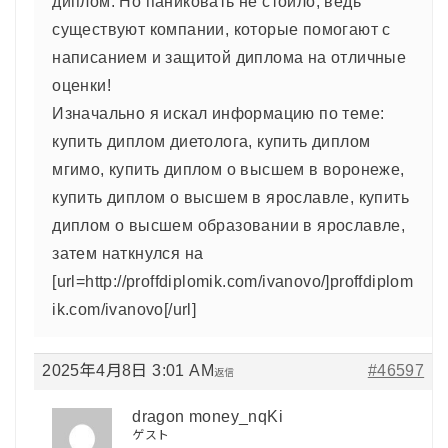
диплом. Но паниковать не стоило, ведь
существуют компании, которые помогают с
написанием и защитой диплома на отличные
оценки!
Изначально я искал информацию по теме:
купить диплом диетолога, купить диплом
мгимо, купить диплом о высшем в воронеже,
купить диплом о высшем в ярославле, купить
диплом о высшем образовании в ярославле,
затем наткнулся на
[url=http://proffdiplomik.com/ivanovo/]proffdiplom
ik.com/ivanovo[/url]
2025年4月8日 3:01 AM
#46597
返信
dragon money_nqKi
ゲスト