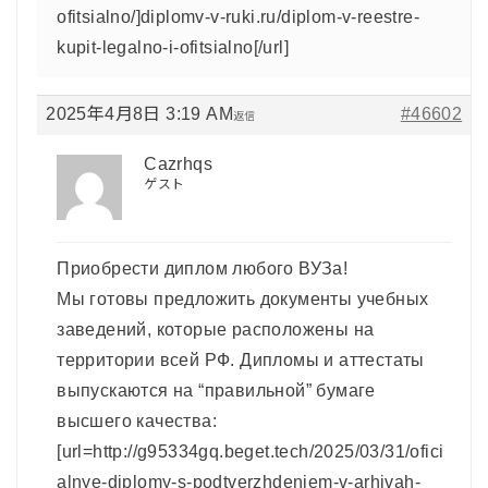
ofitsialno/]diplomv-v-ruki.ru/diplom-v-reestre-
kupit-legalno-i-ofitsialno[/url]
2025年4月8日 3:19 AM
#46602
返信
Cazrhqs
ゲスト
Приобрести диплом любого ВУЗа!
Мы готовы предложить документы учебных
заведений, которые расположены на
территории всей РФ. Дипломы и аттестаты
выпускаются на “правильной” бумаге
высшего качества:
[url=http://g95334gq.beget.tech/2025/03/31/ofici
alnye-diplomy-s-podtverzhdeniem-v-arhivah-