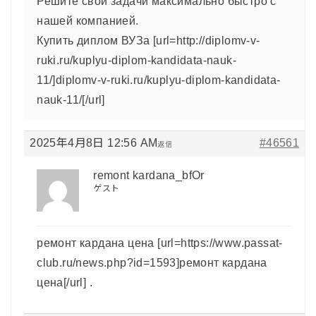
Решите свои задачи максимально быстро с
нашей компанией.
Купить диплом ВУЗа [url=http://diplomv-v-
ruki.ru/kuplyu-diplom-kandidata-nauk-
11/]diplomv-v-ruki.ru/kuplyu-diplom-kandidata-
nauk-11/[/url]
2025年4月8日 12:56 AM
#46561
返信
remont kardana_bfOr
ゲスト
ремонт кардана цена [url=https://www.passat-
club.ru/news.php?id=1593]ремонт кардана
цена[/url] .