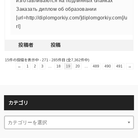
изготавливаются на подлинных бланках
Заказать диплом об образовании
[url=http://diplomgorkiy.com/]diplomgorkiy.com[/u
rl]
投稿者
投稿
15件の投稿を表示中 - 271 - 285件目 (全7,362件中)
←
1
2
3
…
18
19
20
…
489
490
491
→
カテゴリ