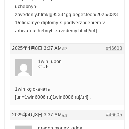
uchebnyh-
zavedeniy.html/]g95334gq.beget.tech/2025/03/3
1/oficialnye-diplomy-s-podtverzhdeniem-v-
arhivah-uchebnyh-zavedeniy.html[/url]
2025年4月8日 3:27 AM
#46603
返信
1win_uaon
ゲスト
1win kg скачать
[url=1win6006.ru]1win6006.ru[/url] .
2025年4月8日 3:37 AM
#46605
返信
dragon money_odoa