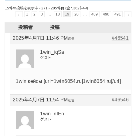
15件の投稿を表示中 - 271 - 285件目 (全7,362件中)
←
1
2
3
…
18
19
20
…
489
490
491
→
投稿者
投稿
2025年4月7日 11:46 PM
#46541
返信
1win_jqSa
ゲスト
1win кейсы [url=1win6054.ru]1win6054.ru[/url] .
2025年4月7日 11:54 PM
#46546
返信
1win_nlEn
ゲスト