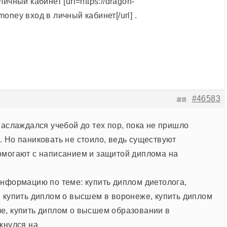
ичный кабинет [url=https://dragon-
oney вход в личный кабинет[/url] .
#46583
返信
наслаждался учебой до тех пор, пока не пришло
. Но паниковать не стоило, ведь существуют
омогают с написанием и защитой диплома на
информацию по теме: купить диплом диетолога,
, купить диплом о высшем в воронеже, купить диплом
е, купить диплом о высшем образовании в
кнулся на