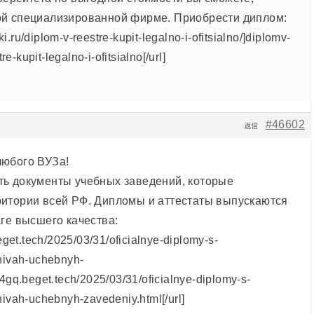
ой специализированной фирме. Приобрести диплом:
uki.ru/diplom-v-reestre-kupit-legalno-i-ofitsialno/]diplomv-
re-kupit-legalno-i-ofitsialno[/url]
#46602
返信
любого ВУЗа!
ь документы учебных заведений, которые
итории всей РФ. Дипломы и аттестаты выпускаются
ге высшего качества:
eget.tech/2025/03/31/oficialnye-diplomy-s-
hivah-uchebnyh-
4gq.beget.tech/2025/03/31/oficialnye-diplomy-s-
ivah-uchebnyh-zavedeniy.html[/url]