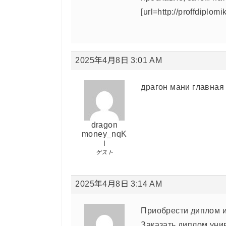
[url=http://proffdiplom
2025年4月8日 3:01 AM
драгон мани главная 
dragon
money_nqK
i
ゲスト
2025年4月8日 3:14 AM
Приобрести диплом и
Заказать диплом уни