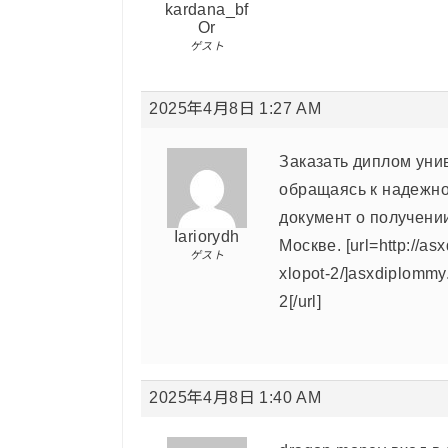
kardana_bf
Or
ゲスト
2025年4月8日 1:27 AM
Заказать диплом уни
обращаясь к надежн
документ о получени
Iariorydh
Москве. [url=http://as
ゲスト
xlopot-2/]asxdiplommy.
2[/url]
2025年4月8日 1:40 AM