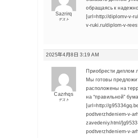
обращаясь к надежн
Sazrirq
[url=http://diplomv-v-r
ゲスト
v-ruki.ru/diplom-v-reest
2025年4月8日 3:19 AM
Приобрести диплом 
Мы готовы предложит
расположены на терр
Cazrhqs
на “правильной” бума
ゲスト
[url=http://g95334gq.b
podtverzhdeniem-v-ar
zavedeniy.html/]g9533
podtverzhdeniem-v-arh