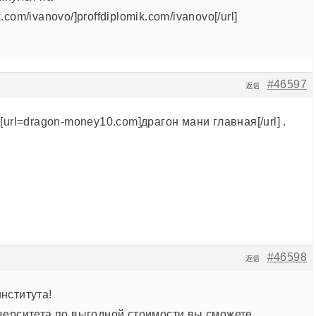
ik.com/ivanovo/]proffdiplomik.com/ivanovo[/url]
#46597
返信
[url=dragon-money10.com]драгон мани главная[/url] .
#46598
返信
нститута!
верситета по выгодной стоимости вы сможете,