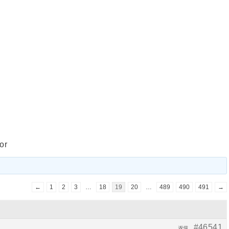
or
←
1
2
3
…
18
19
20
…
489
490
491
→
#46541
返信