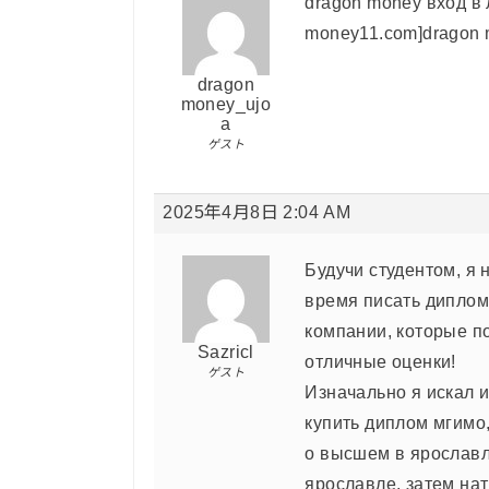
dragon money вход в л
money11.com]dragon m
dragon
money_ujo
a
ゲスト
2025年4月8日 2:04 AM
Будучи студентом, я 
время писать диплом
компании, которые п
Sazricl
отличные оценки!
ゲスト
Изначально я искал 
купить диплом мгимо
о высшем в ярославл
ярославле, затем нат