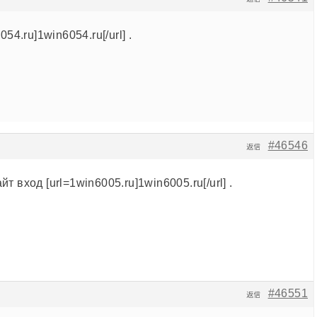
54.ru]1win6054.ru[/url] .
#46546
返信
 вход [url=1win6005.ru]1win6005.ru[/url] .
#46551
返信