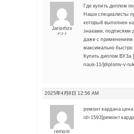
Где купить диплом п
Наши специалисты пр
который выполнен на
Jariorhzv
знаками, подписями 
ゲスト
даже с применением 
максимально быстро 
Купить диплом ВУЗа [ur
nauk-11/]diplomv-v-ruk
2025年4月8日 12:56 AM
ремонт кардана цена [
id=1593]ремонт кардан
remont