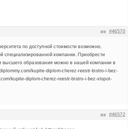
#46570
返信
верситета по доступной стоимости возможно,
ой специализированной компании. Приобрести
и высшего образования можно в нашей компании в
xdiplommy.com/kupite-diplom-cherez-reestr-bistro-i-bez-
com/kupite-diplom-cherez-reestr-bistro-i-bez-xlopot-
#46572
返信