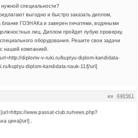
о нужной специальности?
едлагают выгодно и быстро заказать диплом,
 бланке ГОЗНАКа и заверен печатями, водяными
должностных лиц. Диплом пройдет лубую проверку,
специального оборудования. Решите свои задачи
с нашей компанией.
l=http://diplomv-v-ruki.ru/kuplyu-diplom-kandidata-
i.ru/kuplyu-diplom-kandidata-nauk-11/[/url]
#46561
返信
url=https://www.passat-club.ru/news.php?
а цена[/url] .