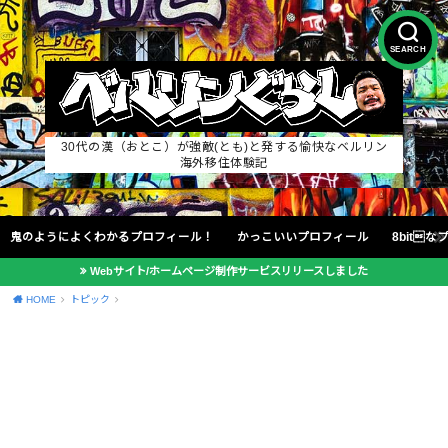
SEARCH
30代の漢（おとこ）が強敵(とも)と発する愉快なベルリン
海外移住体験記
鬼のようによくわかるプロフィール！
かっこいいプロフィール
8bit
Webサイト/ホームページ制作サービスリリースしました
HOME
トピック