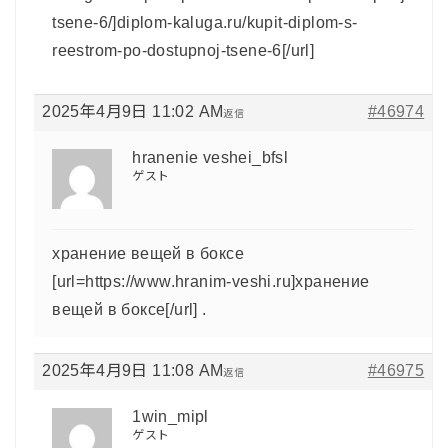
tsene-6/]diplom-kaluga.ru/kupit-diplom-s-
reestrom-po-dostupnoj-tsene-6[/url]
2025年4月9日 11:02 AM
#46974
返信
hranenie veshei_bfsl
ゲスト
хранение вещей в боксе
[url=https://www.hranim-veshi.ru]хранение
вещей в боксе[/url] .
2025年4月9日 11:08 AM
#46975
返信
1win_mipl
ゲスト