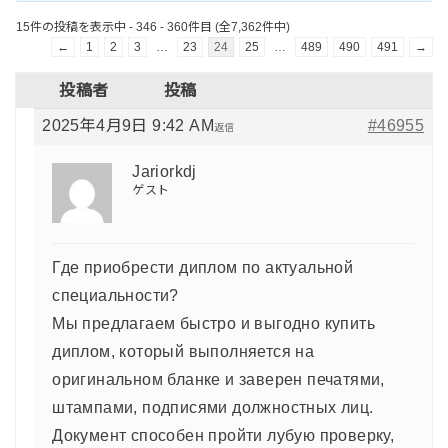
15件の投稿を表示中 - 346 - 360件目 (全7,362件中)
←
1
2
3
…
23
24
25
…
489
490
491
→
投稿者
投稿
2025年4月9日 9:42 AM
#46955
返信
Jariorkdj
ゲスト
Где приобрести диплом по актуальной
специальности?
Мы предлагаем быстро и выгодно купить
диплом, который выполняется на
оригинальном бланке и заверен печатями,
штампами, подписями должностных лиц.
Документ способен пройти лубую проверку,