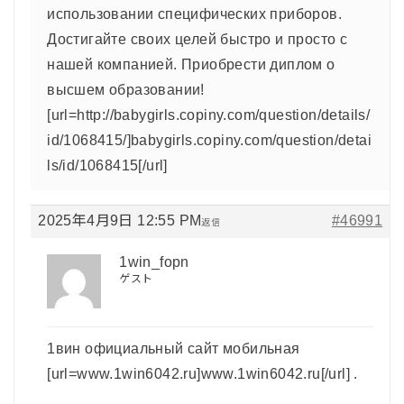
использовании специфических приборов.
Достигайте своих целей быстро и просто с
нашей компанией. Приобрести диплом о
высшем образовании!
[url=http://babygirls.copiny.com/question/details/
id/1068415/]babygirls.copiny.com/question/detai
ls/id/1068415[/url]
2025年4月9日 12:55 PM
#46991
返信
1win_fopn
ゲスト
1вин официальный сайт мобильная
[url=www.1win6042.ru]www.1win6042.ru[/url] .