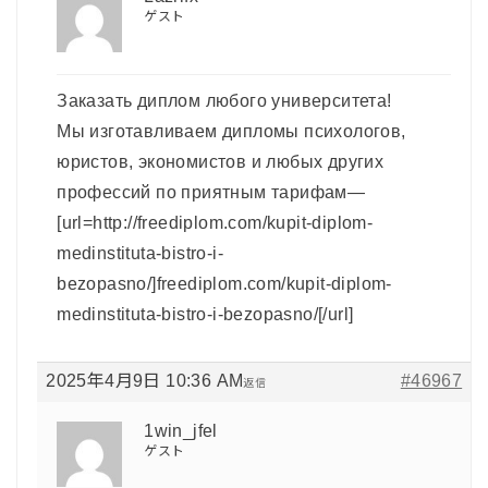
ゲスト
Заказать диплом любого университета!
Мы изготавливаем дипломы психологов,
юристов, экономистов и любых других
профессий по приятным тарифам—
[url=http://freediplom.com/kupit-diplom-
medinstituta-bistro-i-
bezopasno/]freediplom.com/kupit-diplom-
medinstituta-bistro-i-bezopasno/[/url]
2025年4月9日 10:36 AM
#46967
返信
1win_jfel
ゲスト