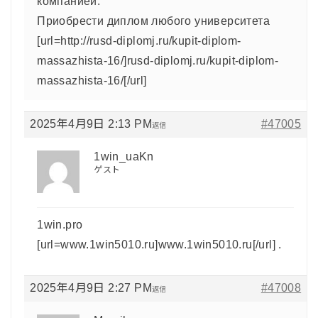
компанией.
Приобрести диплом любого университета
[url=http://rusd-diplomj.ru/kupit-diplom-
massazhista-16/]rusd-diplomj.ru/kupit-diplom-
massazhista-16/[/url]
2025年4月9日 2:13 PM
#47005
返信
1win_uaKn
ゲスト
1win.pro
[url=www.1win5010.ru]www.1win5010.ru[/url] .
2025年4月9日 2:27 PM
#47008
返信