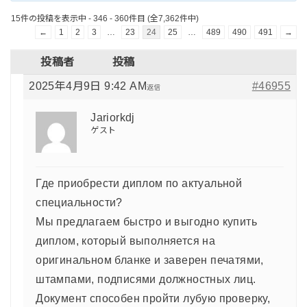
15件の投稿を表示中 - 346 - 360件目 (全7,362件中)
←
1
2
3
…
23
24
25
…
489
490
491
→
投稿者
投稿
2025年4月9日 9:42 AM
#46955
返信
Jariorkdj
ゲスト
Где приобрести диплом по актуальной
специальности?
Мы предлагаем быстро и выгодно купить
диплом, который выполняется на
оригинальном бланке и заверен печатями,
штампами, подписями должностных лиц.
Документ способен пройти лубую проверку,