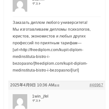
ゲスト
Заказать диплом любого университета!
Мы изготавливаем дипломы психологов,
юристов, экономистов и любых других
профессий по приятным тарифам—
[url=http://freediplom.com/kupit-diplom-
medinstituta-bistro-i-
bezopasno/]freediplom.com/kupit-diplom-
medinstituta-bistro-i-bezopasno/[/url]
2025年4月9日 10:36 AM
#46967
返信
1win_jfel
ゲスト