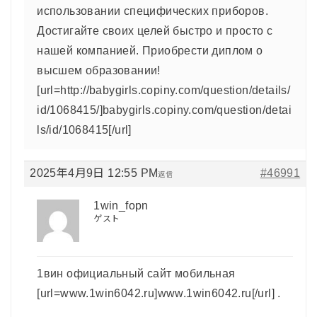
использовании специфических приборов.
Достигайте своих целей быстро и просто с
нашей компанией. Приобрести диплом о
высшем образовании!
[url=http://babygirls.copiny.com/question/details/
id/1068415/]babygirls.copiny.com/question/detai
ls/id/1068415[/url]
2025年4月9日 12:55 PM
#46991
返信
1win_fopn
ゲスト
1вин официальный сайт мобильная
[url=www.1win6042.ru]www.1win6042.ru[/url] .