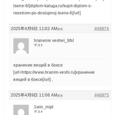
tsene-6/]diplom-kaluga.ru/kupit-diplom-s-
reestrom-po-dostupnoj-tsene-6[/url]
2025年4月9日 11:02 AM
#46974
返信
hranenie veshei_bfsl
ゲスト
хранение вещей в боксе
[url=https://www.hranim-veshi.ru]хранение
вещей в боксе[/url] .
2025年4月9日 11:08 AM
#46975
返信
1win_mipl
ゲスト