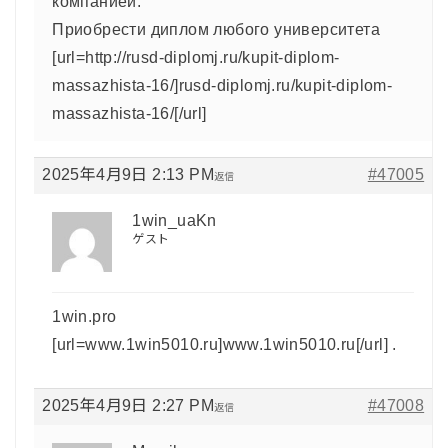
компанией.
Приобрести диплом любого университета
[url=http://rusd-diplomj.ru/kupit-diplom-
massazhista-16/]rusd-diplomj.ru/kupit-diplom-
massazhista-16/[/url]
2025年4月9日 2:13 PM
#47005
返信
1win_uaKn
ゲスト
1win.pro
[url=www.1win5010.ru]www.1win5010.ru[/url] .
2025年4月9日 2:27 PM
#47008
返信