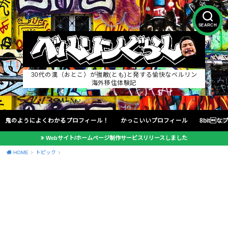
SEARCH
30代の漢（おとこ）が強敵(とも)と発する愉快なベルリン
海外移住体験記
鬼のようによくわかるプロフィール！
かっこいいプロフィール
8bit
Webサイト/ホームページ制作サービスリリースしました
HOME
トピック