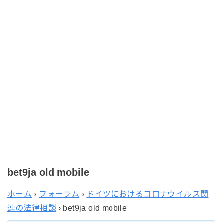
bet9ja old mobile
ホーム
›
フォーラム
›
ドイツにおけるコロナウイルス関
連の法律相談
›
bet9ja old mobile