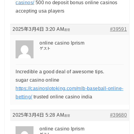
casinos/
500 no deposit bonus online casinos
accepting usa players
2025年3月4日 3:20 AM
#39591
返信
online casino lprism
ゲスト
Incredible a good deal of awesome tips.
sugar casino online
https://casinoslotoking.com/mlb-baseball-online-
betting/
trusted online casino india
2025年3月4日 5:28 AM
#39680
返信
online casino lprism