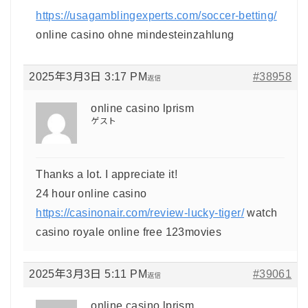
https://usagamblingexperts.com/soccer-betting/
online casino ohne mindesteinzahlung
2025年3月3日 3:17 PM
#38958
返信
online casino lprism
ゲスト
Thanks a lot. I appreciate it!
24 hour online casino
https://casinonair.com/review-lucky-tiger/
watch
casino royale online free 123movies
2025年3月3日 5:11 PM
#39061
返信
online casino lprism