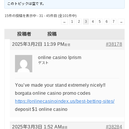
このトピックは空です。
15件の投稿を表示中 - 31 - 45件目 (全101件中)
←
1
2
3
4
5
6
7
→
投稿者
投稿
2025年3月2日 11:39 PM
#38178
返信
online casino lprism
ゲスト
You’ve made your stand extremely nicely!!
borgata online casino promo codes
https://onlinecasinoindex.us/best-betting-sites/
deposit $1 online casino
2025年3月3日 1:52 AM
#38284
返信