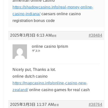
armenian online casino
https://shadowcasino.info/real-money-online-
casino-indiana/
caesars online casino
registration bonus code
2025年3月3日 6:13 AM
#38484
返信
online casino lprism
ゲスト
Nicely put, Thanks a lot.
online dutch casino
https://mapcasino.info/online-casino-new-
zealand/
online casino games for real cash
2025年3月3日 11:37 AM
#38764
返信