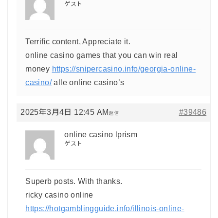
ゲスト
Terrific content, Appreciate it.
online casino games that you can win real
money
https://snipercasino.info/georgia-online-
casino/
alle online casino’s
2025年3月4日 12:45 AM
#39486
返信
online casino lprism
ゲスト
Superb posts. With thanks.
ricky casino online
https://hotgamblingguide.info/illinois-online-