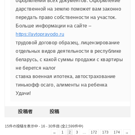
оформлении всех документов. Оформление
дарственной на землю поможет вам законно
передать право собственности на участок.
Больше информации на сайте –
https://avtopravodo.ru
трудовой договор образец, лицензирование
отдельных видов деятельности в республике
беларусь, с какой суммы продажи с квартиры
не берется налог
ставка военная ипотека, автострахование
тинькофф осаго, алименты на ребенка
Удачи!
投稿者
投稿
15件の投稿を表示中 - 16 - 30件目 (全2,599件中)
←
1
2
3
…
172
173
174
→