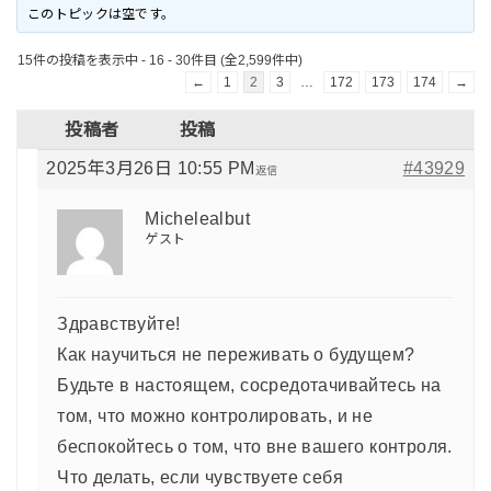
このトピックは空です。
15件の投稿を表示中 - 16 - 30件目 (全2,599件中)
←
1
2
3
…
172
173
174
→
投稿者
投稿
2025年3月26日 10:55 PM
#43929
返信
Michelealbut
ゲスト
Здравствуйте!
Как научиться не переживать о будущем?
Будьте в настоящем, сосредотачивайтесь на
том, что можно контролировать, и не
беспокойтесь о том, что вне вашего контроля.
Что делать, если чувствуете себя