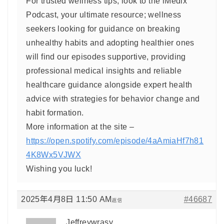
For trusted wellness tips, look to the iMedix
Podcast, your ultimate resource; wellness
seekers looking for guidance on breaking
unhealthy habits and adopting healthier ones
will find our episodes supportive, providing
professional medical insights and reliable
healthcare guidance alongside expert health
advice with strategies for behavior change and
habit formation.
More information at the site –
https://open.spotify.com/episode/4aAmiaHf7h81
4K8Wx5VJWX
Wishing you luck!
2025年4月8日 11:50 AM
#46687
返信
Jeffreywrasy