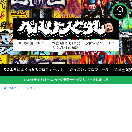
SEARCH
30代の漢（おとこ）が強敵(とも)と発する愉快なベルリン
海外移住体験記
鬼のようによくわかるプロフィール！
かっこいいプロフィール
8bit
Webサイト/ホームページ制作サービスリリースしました
HOME
トピック