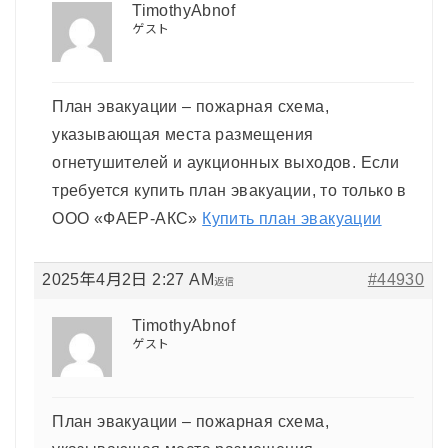
TimothyAbnof
ゲスト
План эвакуации – пожарная схема,
указывающая места размещения
огнетушителей и аукционных выходов. Если
требуется купить план эвакуации, то только в
ООО «ФАЕР-АКС»
Купить план эвакуации
2025年4月2日 2:27 AM
#44930
返信
TimothyAbnof
ゲスト
План эвакуации – пожарная схема,