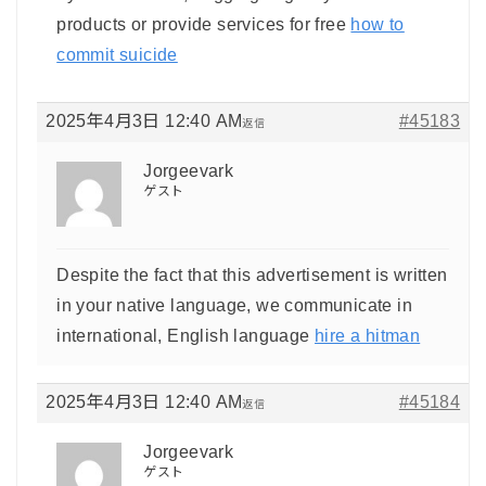
products or provide services for free
how to
commit suicide
2025年4月3日 12:40 AM
#45183
返信
Jorgeevark
ゲスト
Despite the fact that this advertisement is written
in your native language, we communicate in
international, English language
hire a hitman
2025年4月3日 12:40 AM
#45184
返信
Jorgeevark
ゲスト