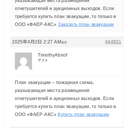
указывающая места размещения
огнетушителей и аукционных выходов. Если
требуется купить план эвакуации, то только в
ООО «ФАЕР-АКС»
Заказать план эвакуации
2025年4月2日 2:27 AM
#44931
返信
TimothyAbnof
ゲスト
План эвакуации – пожарная схема,
указывающая места размещения
огнетушителей и аукционных выходов. Если
требуется купить план эвакуации, то только в
ООО «ФАЕР-АКС»
Купить план эвакуации