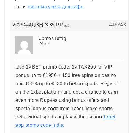
ключ
система учета для кафе
2025年4月3日 3:35 PM
#45343
返信
JamesTufag
ゲスト
Use 1XBET promo code: 1XTAX200 for VIP
bonus up to €1950 + 150 free spins on casino
and 100% up to €130 to bet on sports. Register
on the 1xbet platform and get a chance to earn
even more Rupees using bonus offers and
special bonus code from 1xbet. Make sports
bets, virtual sports or play at the casino
1xbet
app promo code india