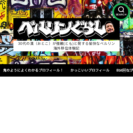
SEARCH
30代の漢（おとこ）が強敵(とも)と発する愉快なベルリン
海外移住体験記
鬼のようによくわかるプロフィール！
かっこいいプロフィール
8bit