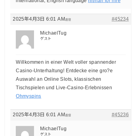
international, English language
hitman for hire
2025年4月3日 6:01 AM
#45234
返信
MichaelTug
ゲスト
Willkommen in einer Welt voller spannender
Casino-Unterhaltung! Entdecke eine gro?e
Auswahl an Online Slots, klassischen
Tischspielen und Live-Casino-Erlebnissen
Ohmyspins
2025年4月3日 6:01 AM
#45236
返信
MichaelTug
ゲスト