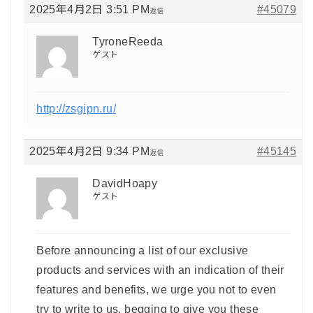
2025年4月2日 3:51 PM
#45079
返信
TyroneReeda
ゲスト
http://zsgipn.ru/
2025年4月2日 9:34 PM
#45145
返信
DavidHoapy
ゲスト
Before announcing a list of our exclusive
products and services with an indication of their
features and benefits, we urge you not to even
try to write to us, begging to give you these