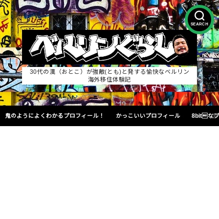
SEARCH
30代の漢（おとこ）が強敵(とも)と発する愉快なベルリン
海外移住体験記
鬼のようによくわかるプロフィール！
かっこいいプロフィール
8bit