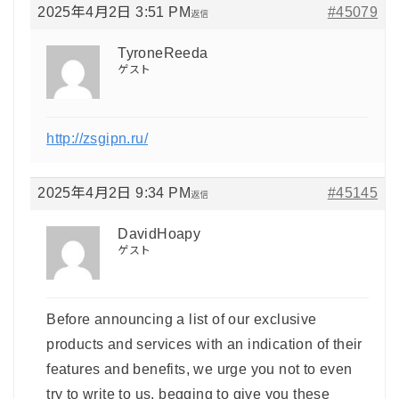
2025年4月2日 3:51 PM
#45079
返信
TyroneReeda
ゲスト
http://zsgipn.ru/
2025年4月2日 9:34 PM
#45145
返信
DavidHoapy
ゲスト
Before announcing a list of our exclusive
products and services with an indication of their
features and benefits, we urge you not to even
try to write to us, begging to give you these