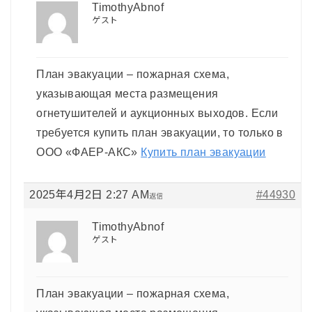
TimothyAbnof
ゲスト
План эвакуации – пожарная схема,
указывающая места размещения
огнетушителей и аукционных выходов. Если
требуется купить план эвакуации, то только в
ООО «ФАЕР-АКС»
Купить план эвакуации
2025年4月2日 2:27 AM
#44930
返信
TimothyAbnof
ゲスト
План эвакуации – пожарная схема,