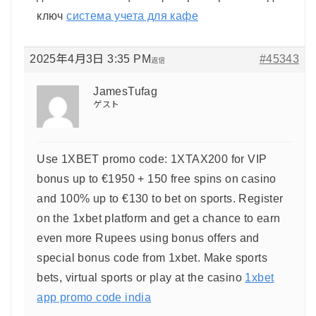
ключ
система учета для кафе
2025年4月3日 3:35 PM
#45343
返信
JamesTufag
ゲスト
Use 1XBET promo code: 1XTAX200 for VIP
bonus up to €1950 + 150 free spins on casino
and 100% up to €130 to bet on sports. Register
on the 1xbet platform and get a chance to earn
even more Rupees using bonus offers and
special bonus code from 1xbet. Make sports
bets, virtual sports or play at the casino
1xbet
app promo code india