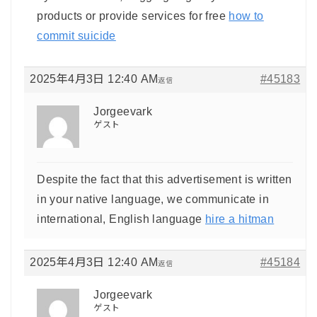
products or provide services for free
how to
commit suicide
2025年4月3日 12:40 AM
#45183
返信
Jorgeevark
ゲスト
Despite the fact that this advertisement is written
in your native language, we communicate in
international, English language
hire a hitman
2025年4月3日 12:40 AM
#45184
返信
Jorgeevark
ゲスト