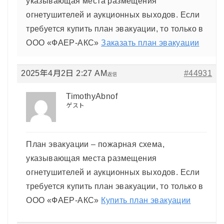
указывающая места размещения
огнетушителей и аукционных выходов. Если
требуется купить план эвакуации, то только в
ООО «ФАЕР-АКС»
Заказать план эвакуации
2025年4月2日 2:27 AM
#44931
返信
TimothyAbnof
ゲスト
План эвакуации – пожарная схема,
указывающая места размещения
огнетушителей и аукционных выходов. Если
требуется купить план эвакуации, то только в
ООО «ФАЕР-АКС»
Купить план эвакуации