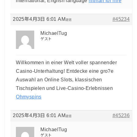
international, English language
hitman for hire
2025年4月3日 6:01 AM
#45234
返信
MichaelTug
ゲスト
Willkommen in einer Welt voller spannender
Casino-Unterhaltung! Entdecke eine gro?e
Auswahl an Online Slots, klassischen
Tischspielen und Live-Casino-Erlebnissen
Ohmyspins
2025年4月3日 6:01 AM
#45236
返信
MichaelTug
ゲスト