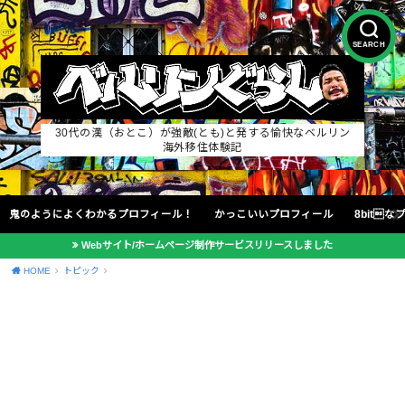
SEARCH
30代の漢（おとこ）が強敵(とも)と発する愉快なベルリン
海外移住体験記
鬼のようによくわかるプロフィール！
かっこいいプロフィール
8bit
Webサイト/ホームページ制作サービスリリースしました
HOME
トピック