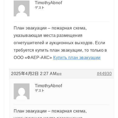
TimothyAbnof
ゲスト
План эвакуации – пожарная схема,
указывающая места размещения
огнетушителей и аукционных выходов. Если
требуется купить план эвакуации, то только в
ООО «ФАЕР-АКС»
Купить план эвакуации
2025年4月2日 2:27 AM
#44930
返信
TimothyAbnof
ゲスト
План эвакуации – пожарная схема,