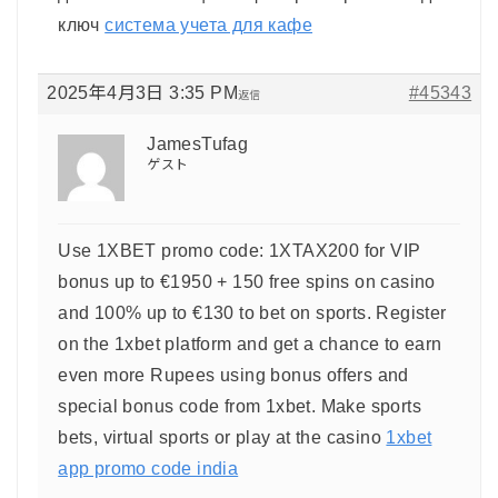
ключ
система учета для кафе
2025年4月3日 3:35 PM
#45343
返信
JamesTufag
ゲスト
Use 1XBET promo code: 1XTAX200 for VIP
bonus up to €1950 + 150 free spins on casino
and 100% up to €130 to bet on sports. Register
on the 1xbet platform and get a chance to earn
even more Rupees using bonus offers and
special bonus code from 1xbet. Make sports
bets, virtual sports or play at the casino
1xbet
app promo code india