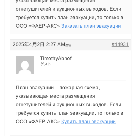
указывающая места размещения
огнетушителей и аукционных выходов. Если
требуется купить план эвакуации, то только в
ООО «ФАЕР-АКС»
Заказать план эвакуации
2025年4月2日 2:27 AM
#44931
返信
TimothyAbnof
ゲスト
План эвакуации – пожарная схема,
указывающая места размещения
огнетушителей и аукционных выходов. Если
требуется купить план эвакуации, то только в
ООО «ФАЕР-АКС»
Купить план эвакуации