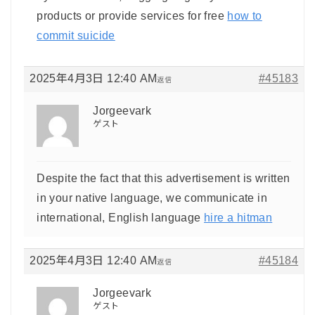
products or provide services for free
how to
commit suicide
2025年4月3日 12:40 AM
#45183
返信
Jorgeevark
ゲスト
Despite the fact that this advertisement is written
in your native language, we communicate in
international, English language
hire a hitman
2025年4月3日 12:40 AM
#45184
返信
Jorgeevark
ゲスト