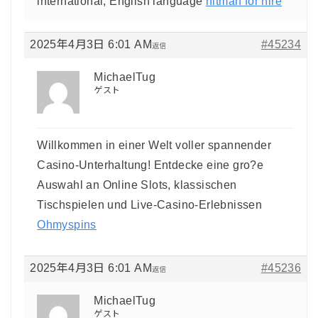
international, English language
hitman for hire
2025年4月3日 6:01 AM
#45234
返信
MichaelTug
ゲスト
Willkommen in einer Welt voller spannender
Casino-Unterhaltung! Entdecke eine gro?e
Auswahl an Online Slots, klassischen
Tischspielen und Live-Casino-Erlebnissen
Ohmyspins
2025年4月3日 6:01 AM
#45236
返信
MichaelTug
ゲスト