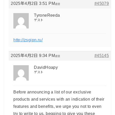
2025年4月2日 3:51 PM
#45079
返信
TyroneReeda
ゲスト
http://zsgipn.ru/
2025年4月2日 9:34 PM
#45145
返信
DavidHoapy
ゲスト
Before announcing a list of our exclusive
products and services with an indication of their
features and benefits, we urge you not to even
try to write to us, begging to give you these