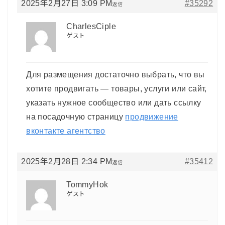
2025年2月27日 3:09 PM
#35292
返信
CharlesCiple
ゲスト
Для размещения достаточно выбрать, что вы
хотите продвигать — товары, услуги или сайт,
указать нужное сообщество или дать ссылку
на посадочную страницу
продвижение
вконтакте агентство
2025年2月28日 2:34 PM
#35412
返信
TommyHok
ゲスト