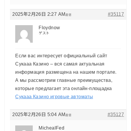
2025年2月26日 2:27 AM
#35117
返信
Floydnow
ゲスト
Если вас интересует официальный сайт
Сукааа Казино – вся самая актуальная
информация размещена на нашем портале.
А мы рассмотрим главные преимущества,
которые предлагает эта онлайн-площадка
Сукааа Казино игровые автоматы
2025年2月26日 5:04 AM
#35127
返信
MichealFed