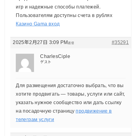
игр и надежные способы платежей.
Пользователям доступны счета в рублях
Казино Gama вход
2025年2月27日 3:09 PM
#35291
返信
CharlesCiple
ゲスト
Для размещения достаточно выбрать, что вы
хотите продвигать — товары, услуги или сайт,
указать нужное сообщество или дать ссылку
на посадочную страницу
продвижение в
телеграм услуги