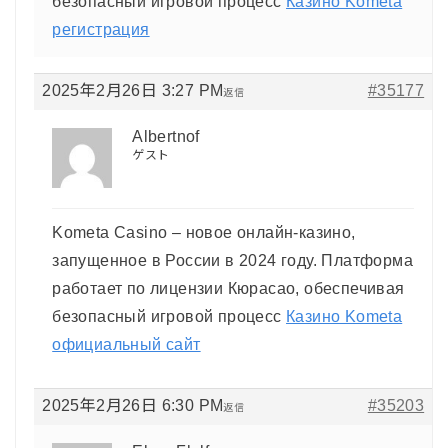
безопасный игровой процесс
Казино Kometa
регистрация
2025年2月26日 3:27 PM
#35177
返信
Albertnof
ゲスト
Kometa Casino – новое онлайн-казино,
запущенное в России в 2024 году. Платформа
работает по лицензии Кюрасао, обеспечивая
безопасный игровой процесс
Казино Kometa
официальный сайт
2025年2月26日 6:30 PM
#35203
返信