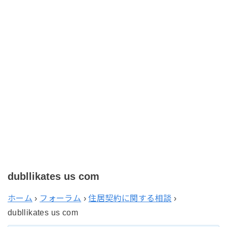
dubllikates us com
ホーム
›
フォーラム
›
住居契約に関する相談
›
dubllikates us com