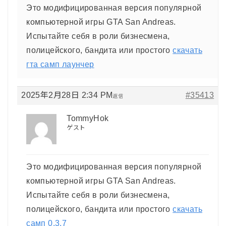
Это модифицированная версия популярной
компьютерной игры GTA San Andreas.
Испытайте себя в роли бизнесмена,
полицейского, бандита или простого
скачать
гта самп лаунчер
2025年2月28日 2:34 PM
#35413
返信
TommyHok
ゲスト
Это модифицированная версия популярной
компьютерной игры GTA San Andreas.
Испытайте себя в роли бизнесмена,
полицейского, бандита или простого
скачать
самп 0.3.7