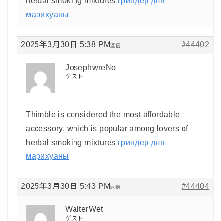
herbal smoking mixtures
гриндер для
марихуаны
2025年3月30日 5:38 PM
#44402
返信
JosephwreNo
ゲスト
Thimble is considered the most affordable
accessory, which is popular among lovers of
herbal smoking mixtures
гриндер для
марихуаны
2025年3月30日 5:43 PM
#44404
返信
WalterWet
ゲスト