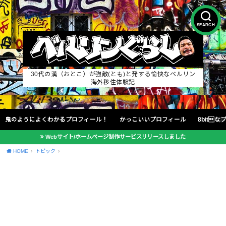
SEARCH
30代の漢（おとこ）が強敵(とも)と発する愉快なベルリン
海外移住体験記
鬼のようによくわかるプロフィール！
かっこいいプロフィール
8bit
Webサイト/ホームページ制作サービスリリースしました
HOME
トピック