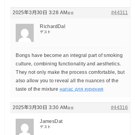
2025年3月30日 3:28 AM
#44311
返信
RichardDal
ゲスト
Bongs have become an integral part of smoking
culture, combining functionality and aesthetics.
They not only make the process comfortable, but
also allow you to reveal all the nuances of the
taste of the mixture
напас для курения
2025年3月30日 3:30 AM
#44316
返信
JamesDat
ゲスト