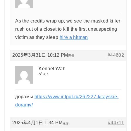
As the credits wrap up, we see the masked killer
rush out of a closet to kill the first unsuspecting
victim as they sleep
hire a hitman
2025年3月31日 10:12 PM
#44602
返信
KennethVah
ゲスト
дорамы
https://www.infpol.ru/262227-kitayskie-
doramy/
2025年4月1日 1:34 PM
#44711
返信