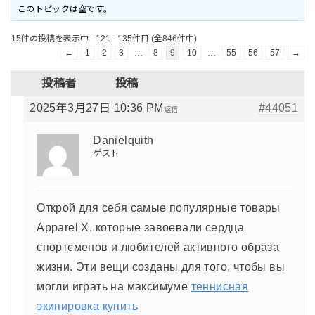
このトピックは空です。
15件の投稿を表示中 - 121 - 135件目 (全846件中)
←
1
2
3
…
8
9
10
…
55
56
57
→
投稿者
投稿
2025年3月27日 10:36 PM
#44051
返信
Danielquith
ゲスト
Открой для себя самые популярные товары
Apparel X, которые завоевали сердца
спортсменов и любителей активного образа
жизни. Эти вещи созданы для того, чтобы вы
могли играть на максимуме
теннисная
экипировка купить