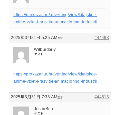
https://prokazan.ru/adverting/view/kitajskoe-
anime-vzlet-i-razvitie-animacionnoj-industrii
2025年3月31日 5:25 AM
#44498
返信
Wilburdarly
ゲスト
https://prokazan.ru/adverting/view/kitajskoe-
anime-vzlet-i-razvitie-animacionnoj-industrii
2025年3月31日 7:38 AM
#44513
返信
JustinBuh
ゲスト