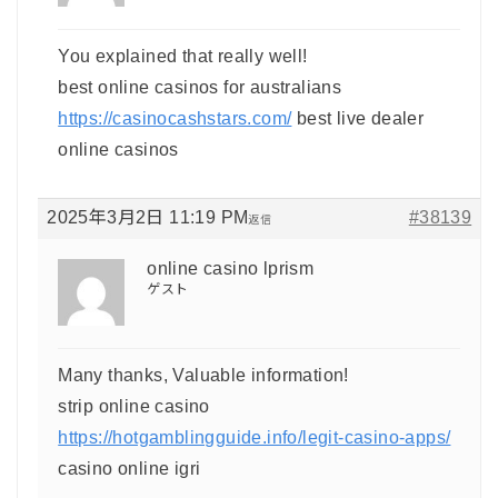
You explained that really well!
best online casinos for australians
https://casinocashstars.com/
best live dealer
online casinos
2025年3月2日 11:19 PM
#38139
返信
online casino lprism
ゲスト
Many thanks, Valuable information!
strip online casino
https://hotgamblingguide.info/legit-casino-apps/
casino online igri