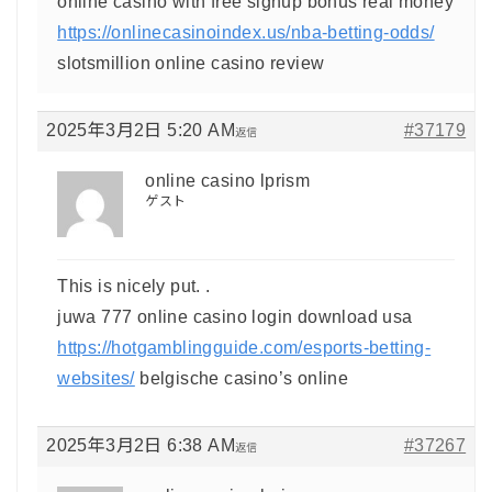
online casino with free signup bonus real money
https://onlinecasinoindex.us/nba-betting-odds/
slotsmillion online casino review
2025年3月2日 5:20 AM
#37179
返信
online casino lprism
ゲスト
This is nicely put. .
juwa 777 online casino login download usa
https://hotgamblingguide.com/esports-betting-
websites/
belgische casino’s online
2025年3月2日 6:38 AM
#37267
返信