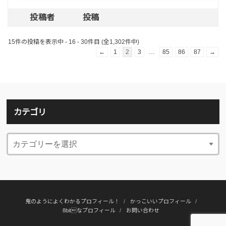
投稿者
投稿
15件の投稿を表示中 - 16 - 30件目 (全1,302件中)
←
1
2
3
…
85
86
87
→
カテゴリ
鬼のようによくわかるプロフィール！
かっこいいプロフィール
8bitなプロフィール
お問い合わせ