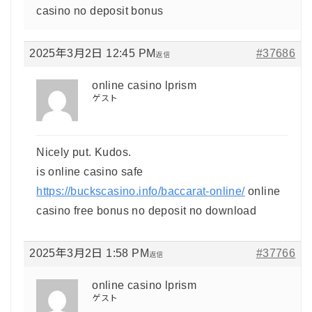
casino no deposit bonus
2025年3月2日 12:45 PM
#37686
返信
online casino lprism
ゲスト
Nicely put. Kudos.
is online casino safe
https://buckscasino.info/baccarat-online/
online
casino free bonus no deposit no download
2025年3月2日 1:58 PM
#37766
返信
online casino lprism
ゲスト