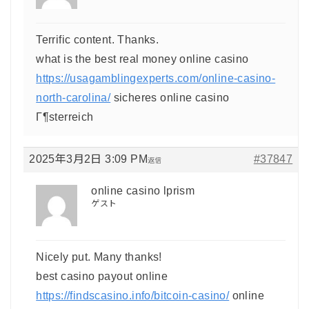
Terrific content. Thanks.
what is the best real money online casino
https://usagamblingexperts.com/online-casino-
north-carolina/
sicheres online casino
Г¶sterreich
2025年3月2日 3:09 PM
#37847
返信
online casino lprism
ゲスト
Nicely put. Many thanks!
best casino payout online
https://findscasino.info/bitcoin-casino/
online