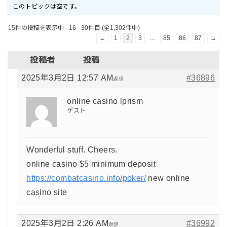
このトピックは空です。
15件の投稿を表示中 - 16 - 30件目 (全1,302件中)
←
1
2
3
…
85
86
87
→
投稿者
投稿
2025年3月2日 12:57 AM
#36896
返信
online casino lprism
ゲスト
Wonderful stuff. Cheers.
online casino $5 minimum deposit
https://combatcasino.info/poker/
new online
casino site
2025年3月2日 2:26 AM
#36992
返信