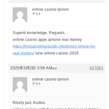
online casino lprism
ゲスト
Superb knowledge. Regards.
online casino apps iphone real money
https://hotgamblingguide.info/bingo-online-for-
real-money/
new online casino 2019
2025年3月2日 3:59 AM
#37083
返信
online casino lprism
ゲスト
Nicely put. Kudos.