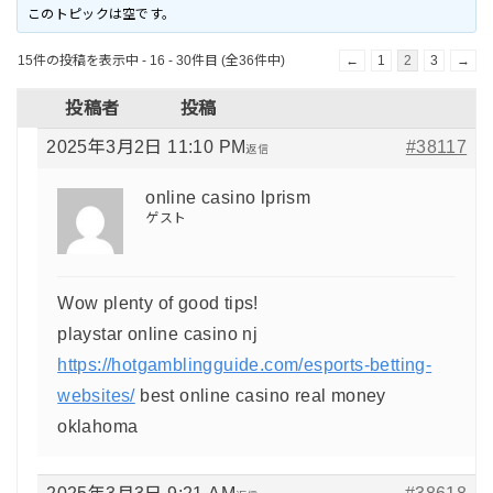
このトピックは空です。
15件の投稿を表示中 - 16 - 30件目 (全36件中)
←
1
2
3
→
投稿者
投稿
2025年3月2日 11:10 PM
#38117
返信
online casino lprism
ゲスト
Wow plenty of good tips!
playstar online casino nj
https://hotgamblingguide.com/esports-betting-
websites/
best online casino real money
oklahoma