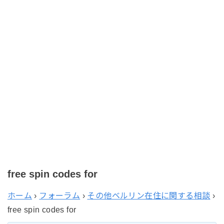
free spin codes for
ホーム
›
フォーラム
›
その他ベルリン在住に関する相談
›
free spin codes for