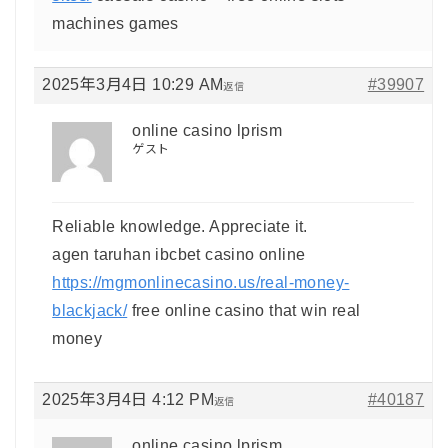
machines games
2025年3月4日 10:29 AM
#39907
返信
online casino lprism
ゲスト
Reliable knowledge. Appreciate it.
agen taruhan ibcbet casino online
https://mgmonlinecasino.us/real-money-
blackjack/
free online casino that win real
money
2025年3月4日 4:12 PM
#40187
返信
online casino lprism