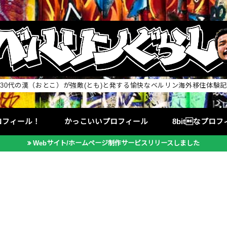
30代の漢（おとこ）が強敵(とも)と発する愉快なベルリン海外移住体験記
ロフィール！
かっこいいプロフィール
8bitなプロ
Webサイト/ホームページ制作サービスリリースしました