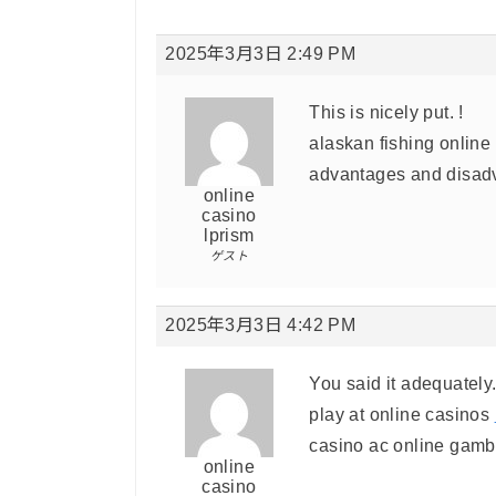
2025年3月3日 2:49 PM
This is nicely put. !
alaskan fishing onlin
advantages and disadv
online
casino
lprism
ゲスト
2025年3月3日 4:42 PM
You said it adequately.
play at online casinos
casino ac online gamb
online
casino