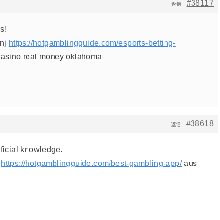
#38117
返信
s!
 nj
https://hotgamblingguide.com/esports-betting-
casino real money oklahoma
#38618
返信
eficial knowledge.
y
https://hotgamblingguide.com/best-gambling-app/
aus