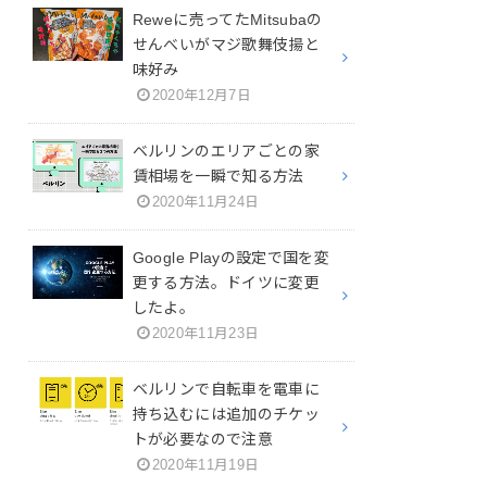
Reweに売ってたMitsubaの
せんべいがマジ歌舞伎揚と
味好み
2020年12月7日
ベルリンのエリアごとの家
賃相場を一瞬で知る方法
2020年11月24日
Google Playの設定で国を変
更する方法。ドイツに変更
したよ。
2020年11月23日
ベルリンで自転車を電車に
持ち込むには追加のチケッ
トが必要なので注意
2020年11月19日