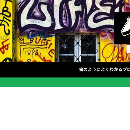
鬼のようによくわかるプ