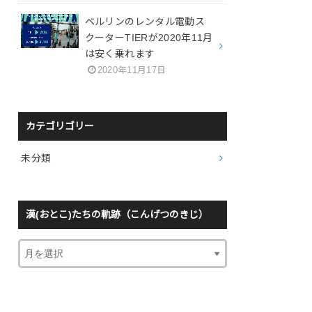
ベルリンのレンタル電動ス
クーターTIERが2020年11月
は安く乗れます
2020年11月17日
カテゴリゴリー
未分類
漢(おとこ)たちの軌跡（こんげつのきじ）