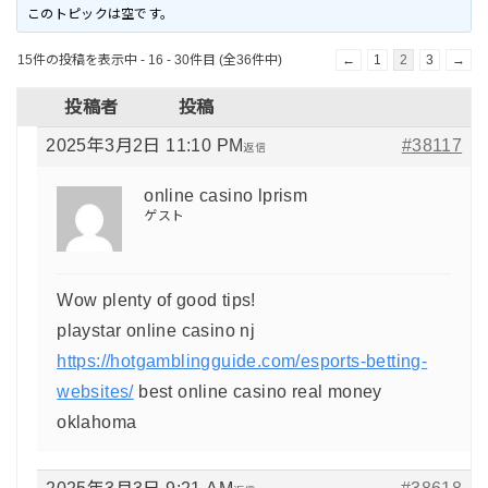
このトピックは空です。
15件の投稿を表示中 - 16 - 30件目 (全36件中)
←
1
2
3
→
投稿者
投稿
2025年3月2日 11:10 PM
#38117
返信
online casino lprism
ゲスト
Wow plenty of good tips!
playstar online casino nj
https://hotgamblingguide.com/esports-betting-
websites/
best online casino real money
oklahoma