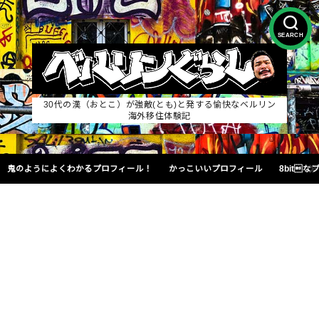
SEARCH
30代の漢（おとこ）が強敵(とも)と発する愉快なベルリン
海外移住体験記
鬼のようによくわかるプロフィール！
かっこいいプロフィール
8bit