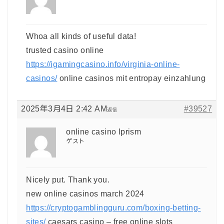
Whoa all kinds of useful data!
trusted casino online
https://igamingcasino.info/virginia-online-
casinos/
online casinos mit entropay einzahlung
2025年3月4日 2:42 AM
#39527
返信
online casino lprism
ゲスト
Nicely put. Thank you.
new online casinos march 2024
https://cryptogamblingguru.com/boxing-betting-
sites/
caesars casino – free online slots