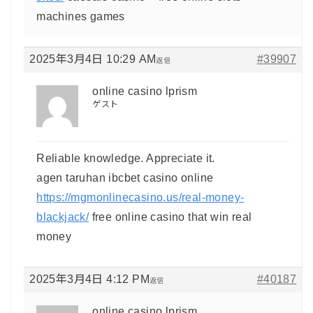
machines games
2025年3月4日 10:29 AM
#39907
返信
online casino lprism
ゲスト
Reliable knowledge. Appreciate it.
agen taruhan ibcbet casino online
https://mgmonlinecasino.us/real-money-
blackjack/
free online casino that win real
money
2025年3月4日 4:12 PM
#40187
返信
online casino lprism