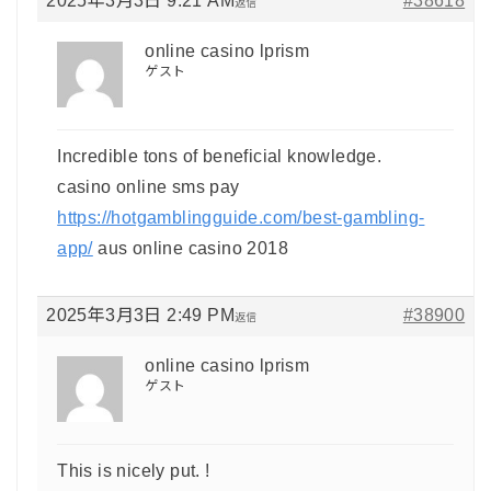
2025年3月3日 9:21 AM
#38618
返信
online casino lprism
ゲスト
Incredible tons of beneficial knowledge.
casino online sms pay
https://hotgamblingguide.com/best-gambling-
app/
aus online casino 2018
2025年3月3日 2:49 PM
#38900
返信
online casino lprism
ゲスト
This is nicely put. !