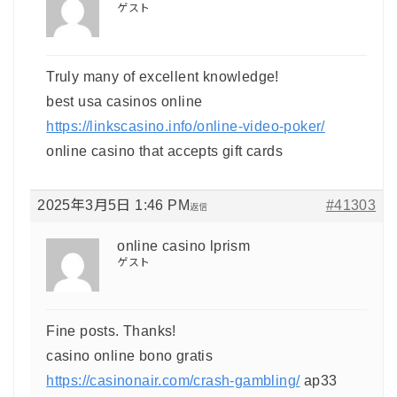
ゲスト
Truly many of excellent knowledge!
best usa casinos online
https://linkscasino.info/online-video-poker/
online casino that accepts gift cards
2025年3月5日 1:46 PM
#41303
返信
online casino lprism
ゲスト
Fine posts. Thanks!
casino online bono gratis
https://casinonair.com/crash-gambling/
ap33