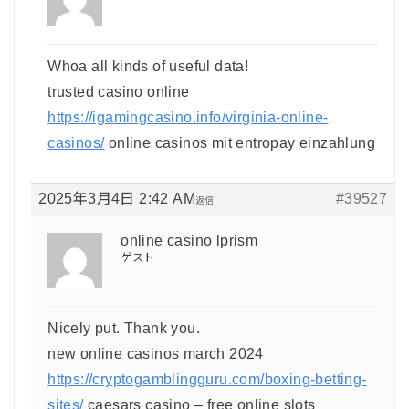
Whoa all kinds of useful data!
trusted casino online
https://igamingcasino.info/virginia-online-
casinos/
online casinos mit entropay einzahlung
2025年3月4日 2:42 AM
#39527
返信
online casino lprism
ゲスト
Nicely put. Thank you.
new online casinos march 2024
https://cryptogamblingguru.com/boxing-betting-
sites/
caesars casino – free online slots