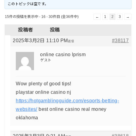
このトピックは空です。
15件の投稿を表示中 - 16 - 30件目 (全36件中)
←
1
2
3
→
投稿者
投稿
2025年3月2日 11:10 PM
#38117
返信
online casino lprism
ゲスト
Wow plenty of good tips!
playstar online casino nj
https://hotgamblingguide.com/esports-betting-
websites/
best online casino real money
oklahoma