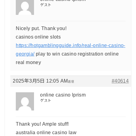
ゲスト
Nicely put. Thank you!
casinos online slots
https://hotgamblingguide.info/real-online-casino-
georgia/
play to win casino registration online
real money
2025年3月5日 12:05 AM
#40614
返信
online casino lprism
ゲスト
Thank you! Ample stuff!
australia online casino law