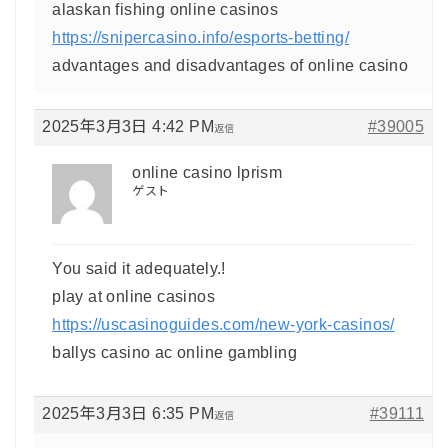
alaskan fishing online casinos
https://snipercasino.info/esports-betting/
advantages and disadvantages of online casino
2025年3月3日 4:42 PM
#39005
返信
online casino lprism
ゲスト
You said it adequately.!
play at online casinos
https://uscasinoguides.com/new-york-casinos/
ballys casino ac online gambling
2025年3月3日 6:35 PM
#39111
返信