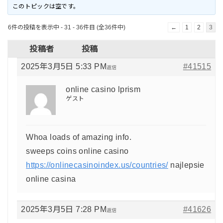
このトピックは空です。
6件の投稿を表示中 - 31 - 36件目 (全36件中)
←
1
2
3
投稿者
投稿
2025年3月5日 5:33 PM
#41515
返信
online casino lprism
ゲスト
Whoa loads of amazing info.
sweeps coins online casino
https://onlinecasinoindex.us/countries/
najlepsie
online casina
2025年3月5日 7:28 PM
#41626
返信