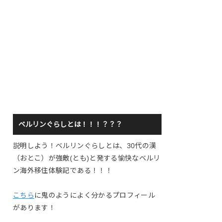
ベルリンぐらしとは！！！？？？
説明しよう！ベルリンぐらしとは、30代の漢
（おとこ）が強敵(とも)と発する愉快なベルリ
ン海外移住体験記である！！！
こちら
に鬼のようによく分かるプロフィール
があります！