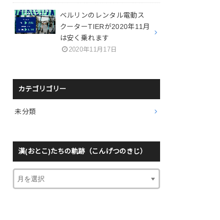
ベルリンのレンタル電動ス
クーターTIERが2020年11月
は安く乗れます
2020年11月17日
カテゴリゴリー
未分類
漢(おとこ)たちの軌跡（こんげつのきじ）