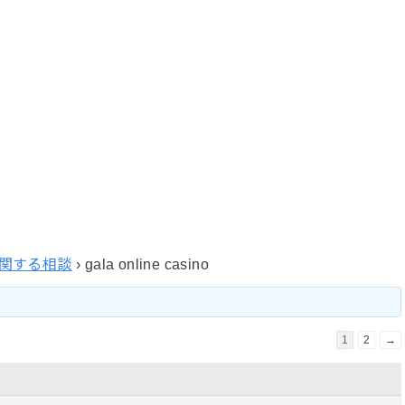
関する相談
›
gala online casino
1
2
→