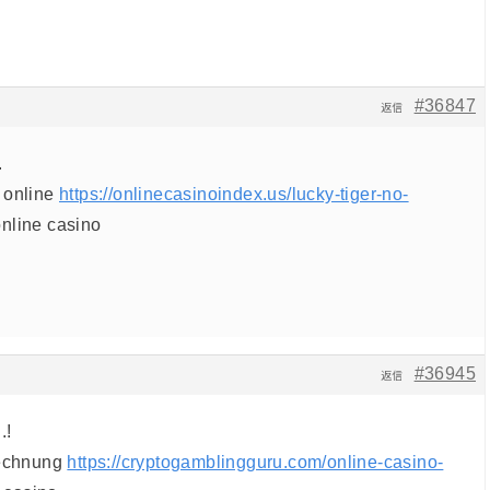
#36847
返信
.
 online
https://onlinecasinoindex.us/lucky-tiger-no-
nline casino
#36945
返信
.!
rechnung
https://cryptogamblingguru.com/online-casino-