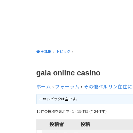
HOME
トピック
gala online casino
ホーム
›
フォーラム
›
その他ベルリン在住に
このトピックは空です。
15件の投稿を表示中 - 1 - 15件目 (全24件中)
投稿者
投稿