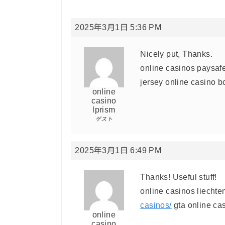
2025年3月1日 5:36 PM
Nicely put, Thanks.
online casinos paysaf
jersey online casino 
online
casino
lprism
ゲスト
2025年3月1日 6:49 PM
Thanks! Useful stuff!
online casinos liechte
casinos/
gta online cas
online
casino