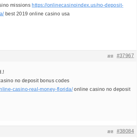
sino missions
https://onlinecasinoindex.us/no-deposit-
a/
best 2019 online casino usa
#37967
返信
.!
casino no deposit bonus codes
nline-casino-real-money-florida/
online casino no deposit
#38084
返信