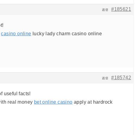
#185621
返信
t!
j
casino online
lucky lady charm casino online
#185742
返信
 useful facts!
with real money
bet online casino
apply at hardrock