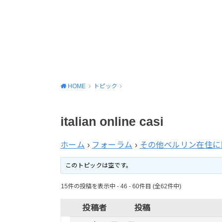
HOME
トピック
italian online casi
ホーム
›
フォーラム
›
その他ベルリン在住に
このトピックは空です。
15件の投稿を表示中 - 46 - 60件目 (全62件中)
投稿者
投稿