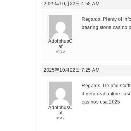
2025年10月22日 4:58 AM
Regards. Plenty of inf
bearing stone casino 
AdolphusC
af
ゲスト
2025年10月22日 7:25 AM
Regards. Helpful stuff!
dinero real online cas
casinos usa 2025
AdolphusC
af
ゲスト