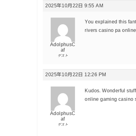
2025年10月22日 9:55 AM
You explained this fant
rivers casino pa onlin
AdolphusC
af
ゲスト
2025年10月22日 12:26 PM
Kudos. Wonderful stuff
online gaming casino 
AdolphusC
af
ゲスト