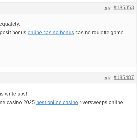
#185353
返信
equately.
eposit bonus
online casino bonus
casino roulette game
#185487
返信
 write ups!
line casino 2025
best online casino
riversweeps online