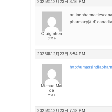
2025年12月23日 3:16 PM
onlinepharmaciescanad
pharmacy[/url] canad
CraigInhen
ゲスト
2025年12月23日 3:54 PM
http://umassindiaphar
MichaelMai
de
ゲスト
2025年12月23日 7:18 PM