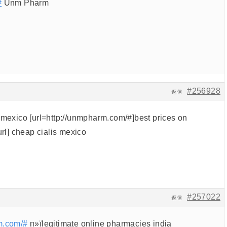
#
Unm Pharm
#256928
返信
 mexico [url=http://unmpharm.com/#]best prices on
url] cheap cialis mexico
#257022
返信
m.com/#
п»їlegitimate online pharmacies india