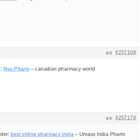
#257109
返信
a:
Nyu Pharm
– canadian pharmacy world
#257178
返信
rder:
best online pharmacy india
– Umass India Pharm