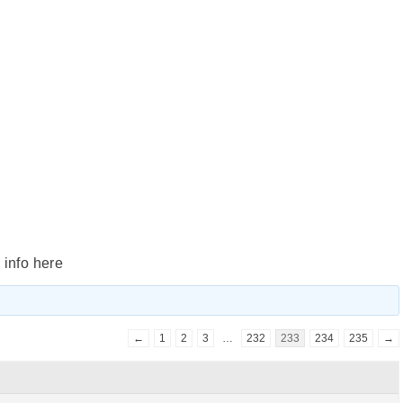
 info here
←
1
2
3
…
232
233
234
235
→