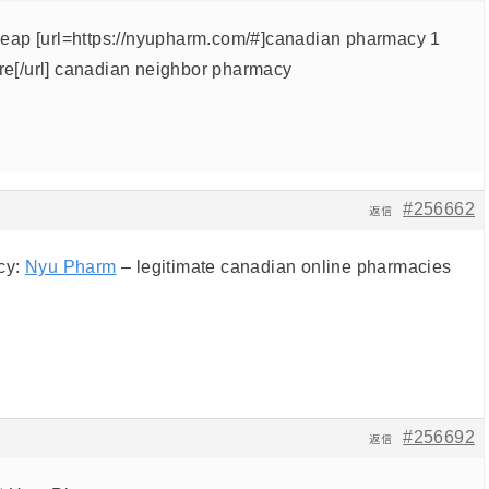
eap [url=https://nyupharm.com/#]canadian pharmacy 1
ore[/url] canadian neighbor pharmacy
#256662
返信
cy:
Nyu Pharm
– legitimate canadian online pharmacies
#256692
返信