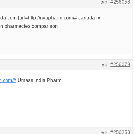
#256058
返信
a com [url=http://nyupharm.com/#]canada rx
ian pharmacies comparison
#256079
返信
m.com/#
Umass India Pharm
#256258
返信