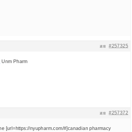
#257325
返信
#
Unm Pharm
#257372
返信
e [url=https://nyupharm.com/#]canadian pharmacy