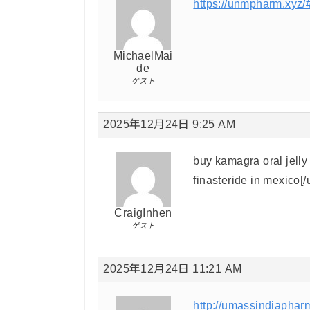
https://unmpharm.xyz/
MichaelMai
de
ゲスト
2025年12月24日 9:25 AM
buy kamagra oral jelly
finasteride in mexico[/
CraigInhen
ゲスト
2025年12月24日 11:21 AM
http://umassindiaphar