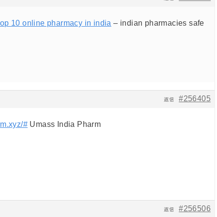
top 10 online pharmacy in india
– indian pharmacies safe
#256405
返信
rm.xyz/#
Umass India Pharm
#256506
返信