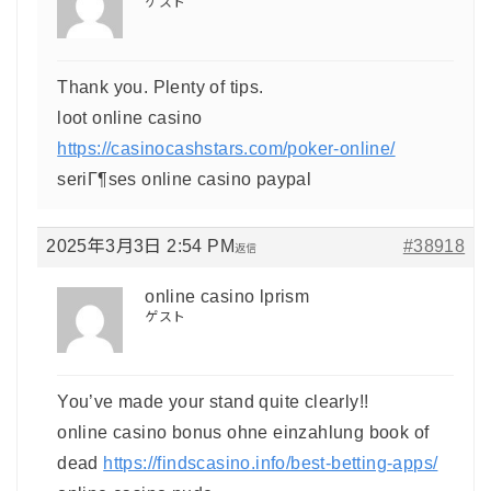
ゲスト
Thank you. Plenty of tips.
loot online casino
https://casinocashstars.com/poker-online/
seriГ¶ses online casino paypal
2025年3月3日 2:54 PM
#38918
返信
online casino lprism
ゲスト
You’ve made your stand quite clearly!!
online casino bonus ohne einzahlung book of
dead
https://findscasino.info/best-betting-apps/