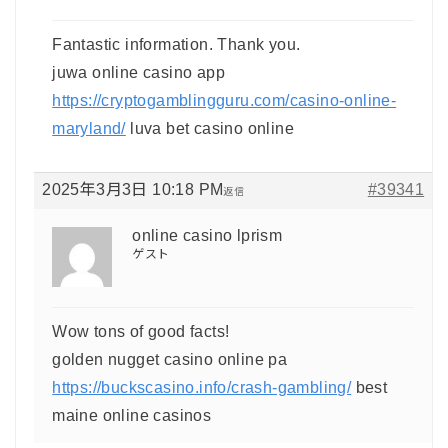
Fantastic information. Thank you.
juwa online casino app
https://cryptogamblingguru.com/casino-online-
maryland/
luva bet casino online
2025年3月3日 10:18 PM
#39341
返信
online casino lprism
ゲスト
Wow tons of good facts!
golden nugget casino online pa
https://buckscasino.info/crash-gambling/
best
maine online casinos