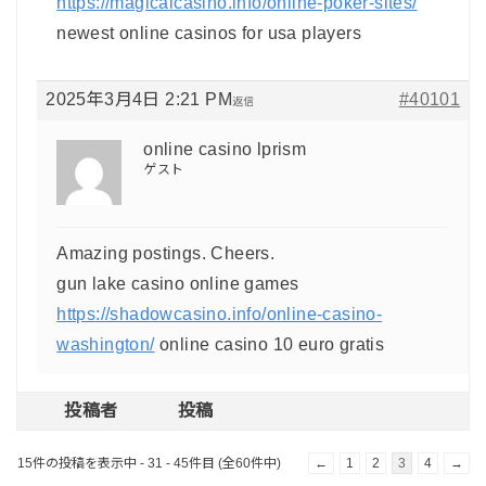
https://magicalcasino.info/online-poker-sites/
newest online casinos for usa players
2025年3月4日 2:21 PM
#40101
返信
online casino lprism
ゲスト
Amazing postings. Cheers.
gun lake casino online games
https://shadowcasino.info/online-casino-
washington/
online casino 10 euro gratis
投稿者
投稿
15件の投稿を表示中 - 31 - 45件目 (全60件中)
←
1
2
3
4
→