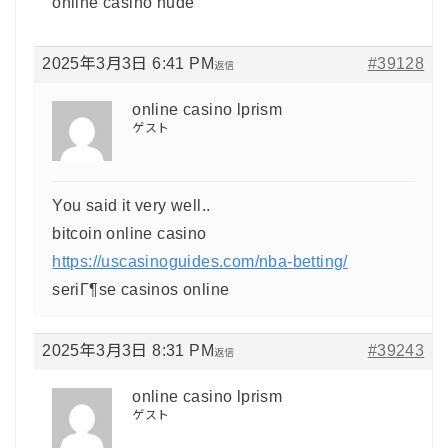
online casino nude
2025年3月3日 6:41 PM
#39128
返信
online casino lprism
ゲスト
You said it very well..
bitcoin online casino
https://uscasinoguides.com/nba-betting/
seriГ¶se casinos online
2025年3月3日 8:31 PM
#39243
返信
online casino lprism
ゲスト