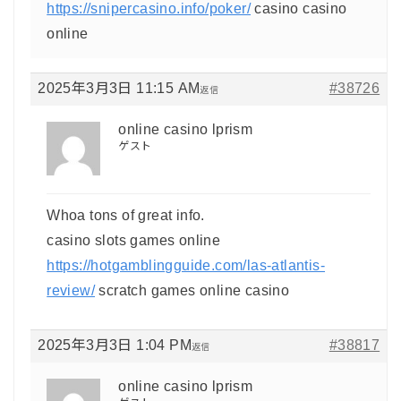
https://snipercasino.info/poker/
casino casino
online
2025年3月3日 11:15 AM
#38726
返信
online casino lprism
ゲスト
Whoa tons of great info.
casino slots games online
https://hotgamblingguide.com/las-atlantis-
review/
scratch games online casino
2025年3月3日 1:04 PM
#38817
返信
online casino lprism