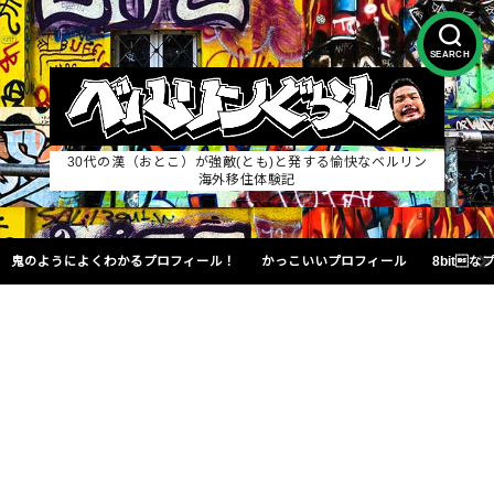
SEARCH
30代の漢（おとこ）が強敵(とも)と発する愉快なベルリン
海外移住体験記
鬼のようによくわかるプロフィール！
かっこいいプロフィール
8bit