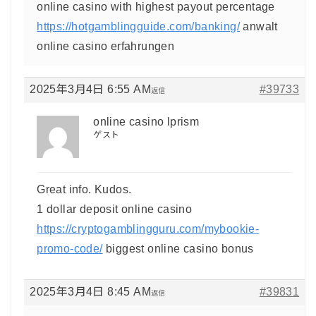
online casino with highest payout percentage
https://hotgamblingguide.com/banking/
anwalt
online casino erfahrungen
2025年3月4日 6:55 AM
#39733
返信
online casino lprism
ゲスト
Great info. Kudos.
1 dollar deposit online casino
https://cryptogamblingguru.com/mybookie-
promo-code/
biggest online casino bonus
2025年3月4日 8:45 AM
#39831
返信