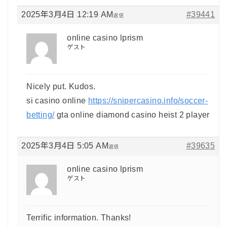
2025年3月4日 12:19 AM
#39441
返信
online casino lprism
ゲスト
Nicely put. Kudos.
si casino online
https://snipercasino.info/soccer-
betting/
gta online diamond casino heist 2 player
2025年3月4日 5:05 AM
#39635
返信
online casino lprism
ゲスト
Terrific information. Thanks!