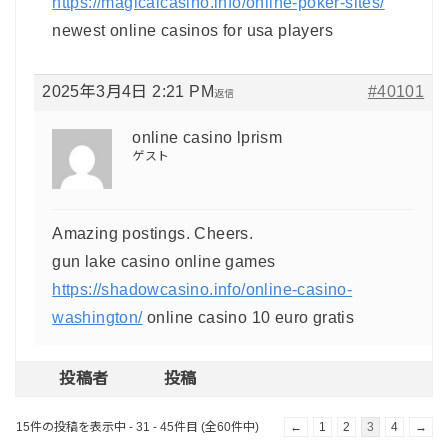
https://magicalcasino.info/online-poker-sites/
newest online casinos for usa players
2025年3月4日 2:21 PM
#40101
返信
online casino lprism
ゲスト
Amazing postings. Cheers.
gun lake casino online games
https://shadowcasino.info/online-casino-
washington/
online casino 10 euro gratis
投稿者
投稿
15件の投稿を表示中 - 31 - 45件目 (全60件中)
←
1
2
3
4
→