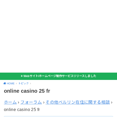
Webサイト/ホームページ制作サービスリリースしました
HOME
トピック
online casino 25 fr
ホーム
›
フォーラム
›
その他ベルリン在住に関する相談
›
online casino 25 fr