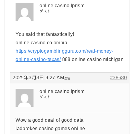
online casino lprism
ゲスト
You said that fantastically!
online casino colombia
https://cryptogamblingguru.com/real-money-
online-casino-texas/
888 online casino michigan
2025年3月3日 9:27 AM
#38630
返信
online casino lprism
ゲスト
Wow a good deal of good data.
ladbrokes casino games online