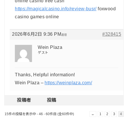
online casino free cash
https://magicalcasino.info/review-busr/
foxwood
casino games online
2026年6月2日 9:36 PM
#328415
返信
Wein Plaza
ゲスト
Thanks, Helpful information!
Wein Plaza –
https://weinplaza.com/
投稿者
投稿
15件の投稿を表示中 - 46 - 60件目 (全60件中)
←
1
2
3
4