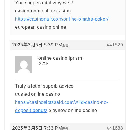
You suggested it very well!
casinoroom online casino
https://casinonair.com/online-omaha-poker/
european casino online
2025年3月5日 5:39 PM
#41529
返信
online casino lprism
ゲスト
Truly a lot of superb advice.
trusted online casino
https://casinoslotssaid.com/wild-casino-no-
deposit-bonus/
playnow online casino
2025年3月5日 7:33 PM
#41638
返信