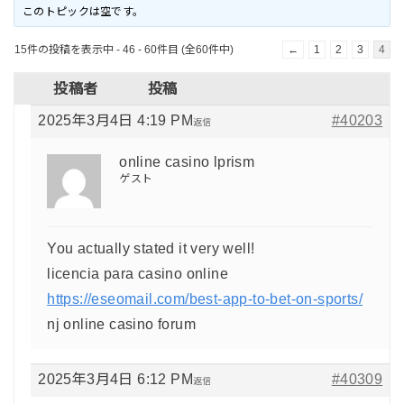
このトピックは空です。
15件の投稿を表示中 - 46 - 60件目 (全60件中)
←
1
2
3
4
投稿者
投稿
2025年3月4日 4:19 PM
#40203
返信
online casino lprism
ゲスト
You actually stated it very well!
licencia para casino online
https://eseomail.com/best-app-to-bet-on-sports/
nj online casino forum
2025年3月4日 6:12 PM
#40309
返信