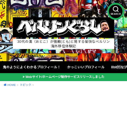
SEARCH
30代の漢（おとこ）が強敵(とも)と発する愉快なベルリン
海外移住体験記
鬼のようによくわかるプロフィール！
かっこいいプロフィール
8bit
Webサイト/ホームページ制作サービスリリースしました
HOME
トピック