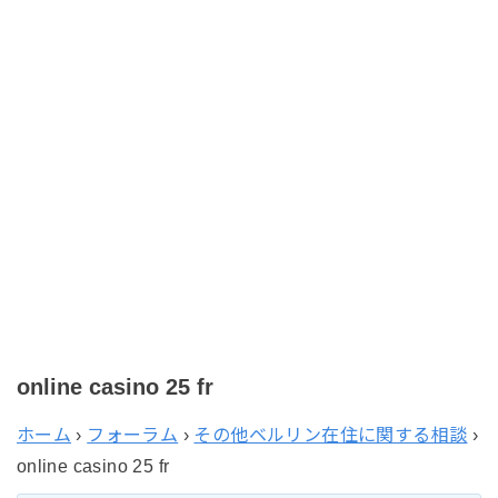
online casino 25 fr
ホーム
›
フォーラム
›
その他ベルリン在住に関する相談
›
online casino 25 fr