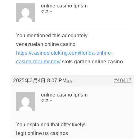
online casino lprism
ゲスト
You mentioned this adequately.
venezuelan online casino
https://casinoslotoking.com/florida-online-
casino-real-money/
slots garden online casino
2025年3月4日 8:07 PM
#40417
返信
online casino lprism
ゲスト
You explained that effectively!
legit online us casinos