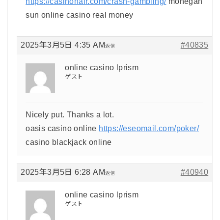
https://casinonair.com/crash-gambling/
mohegan
sun online casino real money
2025年3月5日 4:35 AM
#40835
返信
online casino lprism
ゲスト
Nicely put. Thanks a lot.
oasis casino online
https://eseomail.com/poker/
casino blackjack online
2025年3月5日 6:28 AM
#40940
返信
online casino lprism
ゲスト