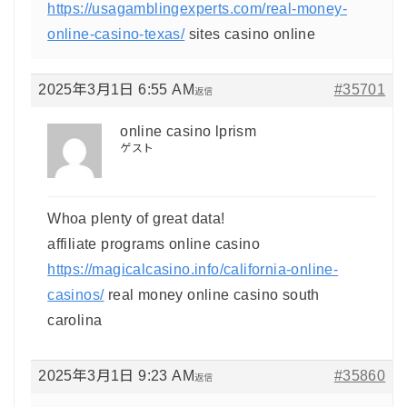
https://usagamblingexperts.com/real-money-
online-casino-texas/
sites casino online
2025年3月1日 6:55 AM
#35701
返信
online casino lprism
ゲスト
Whoa plenty of great data!
affiliate programs online casino
https://magicalcasino.info/california-online-
casinos/
real money online casino south
carolina
2025年3月1日 9:23 AM
#35860
返信