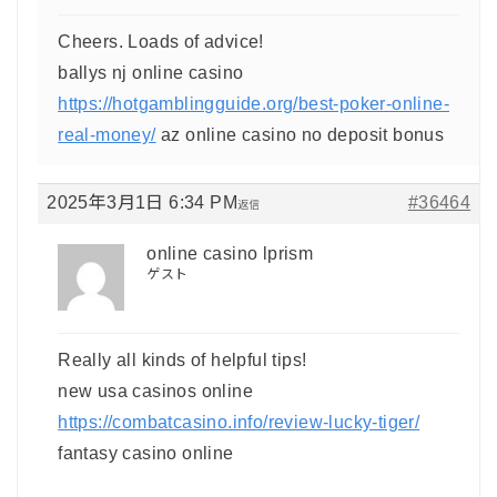
Cheers. Loads of advice!
ballys nj online casino
https://hotgamblingguide.org/best-poker-online-
real-money/
az online casino no deposit bonus
2025年3月1日 6:34 PM
#36464
返信
online casino lprism
ゲスト
Really all kinds of helpful tips!
new usa casinos online
https://combatcasino.info/review-lucky-tiger/
fantasy casino online