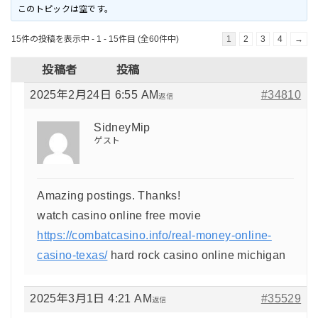
このトピックは空です。
15件の投稿を表示中 - 1 - 15件目 (全60件中)
1
2
3
4
→
投稿者
投稿
2025年2月24日 6:55 AM
#34810
返信
SidneyMip
ゲスト
Amazing postings. Thanks!
watch casino online free movie
https://combatcasino.info/real-money-online-
casino-texas/
hard rock casino online michigan
2025年3月1日 4:21 AM
#35529
返信