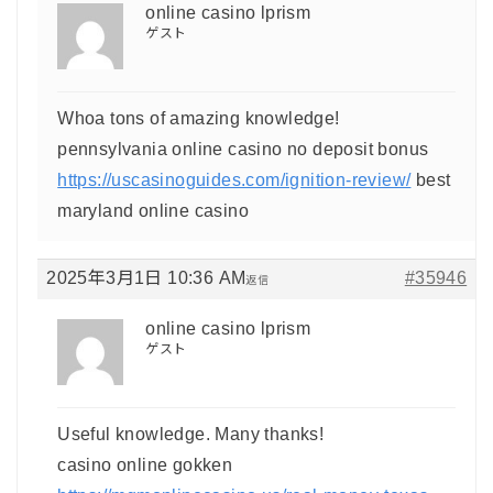
online casino lprism
ゲスト
Whoa tons of amazing knowledge!
pennsylvania online casino no deposit bonus
https://uscasinoguides.com/ignition-review/
best
maryland online casino
2025年3月1日 10:36 AM
#35946
返信
online casino lprism
ゲスト
Useful knowledge. Many thanks!
casino online gokken