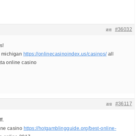
#36032
返信
s!
n michigan
https://onlinecasinoindex.us/casinos/
all
ta online casino
#36117
返信
f.
line casino
https://hotgamblingguide.org/best-online-