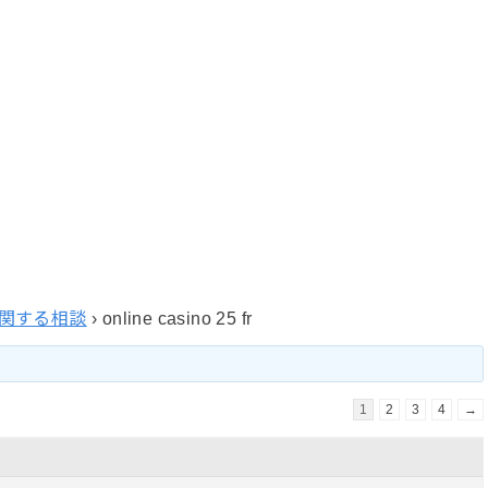
関する相談
›
online casino 25 fr
1
2
3
4
→