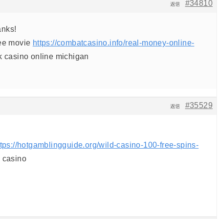
#34810
返信
anks!
ree movie
https://combatcasino.info/real-money-online-
k casino online michigan
#35529
返信
ttps://hotgamblingguide.org/wild-casino-100-free-spins-
 casino