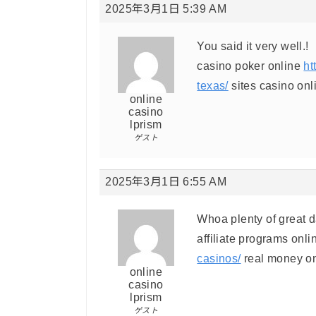
2025年3月1日 5:39 AM
You said it very well.!
casino poker online
ht
texas/
sites casino onl
online
casino
lprism
ゲスト
2025年3月1日 6:55 AM
Whoa plenty of great d
affiliate programs onl
casinos/
real money on
online
casino
lprism
ゲスト