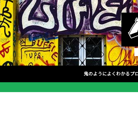
鬼のようによくわかるプ