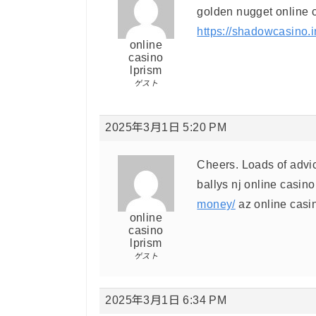
golden nugget online 
https://shadowcasino.i
online
casino
lprism
ゲスト
2025年3月1日 5:20 PM
Cheers. Loads of advi
ballys nj online casin
money/
az online casi
online
casino
lprism
ゲスト
2025年3月1日 6:34 PM