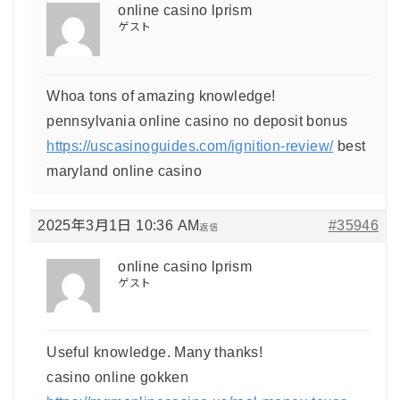
online casino lprism
ゲスト
Whoa tons of amazing knowledge!
pennsylvania online casino no deposit bonus
https://uscasinoguides.com/ignition-review/
best
maryland online casino
2025年3月1日 10:36 AM
#35946
返信
online casino lprism
ゲスト
Useful knowledge. Many thanks!
casino online gokken