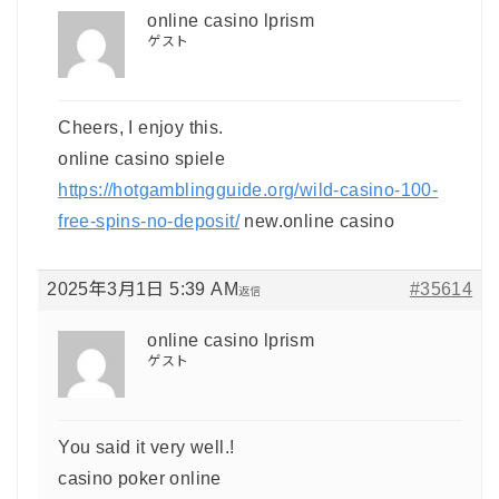
online casino lprism
ゲスト
Cheers, I enjoy this.
online casino spiele
https://hotgamblingguide.org/wild-casino-100-
free-spins-no-deposit/
new.online casino
2025年3月1日 5:39 AM
#35614
返信
online casino lprism
ゲスト
You said it very well.!
casino poker online