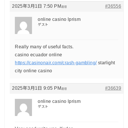
2025年3月1日 7:50 PM
#36556
返信
online casino lprism
ゲスト
Really many of useful facts.
casino ecuador online
https://casinonair.com/crash-gambling/
starlight
city online casino
2025年3月1日 9:05 PM
#36639
返信
online casino lprism
ゲスト