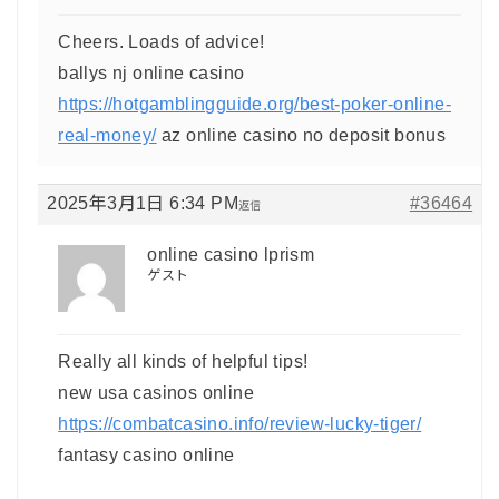
Cheers. Loads of advice!
ballys nj online casino
https://hotgamblingguide.org/best-poker-online-
real-money/
az online casino no deposit bonus
2025年3月1日 6:34 PM
#36464
返信
online casino lprism
ゲスト
Really all kinds of helpful tips!
new usa casinos online
https://combatcasino.info/review-lucky-tiger/
fantasy casino online