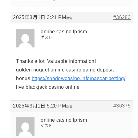
2025年3月1日 3:21 PM
#36283
返信
online casino lprism
ゲスト
Thanks a lot, Valuable information!
golden nugget online casino pa no deposit
bonus
https://shadowcasino.info/nascar-betting/
live blackjack casino online
2025年3月1日 5:20 PM
#36375
返信
online casino lprism
ゲスト