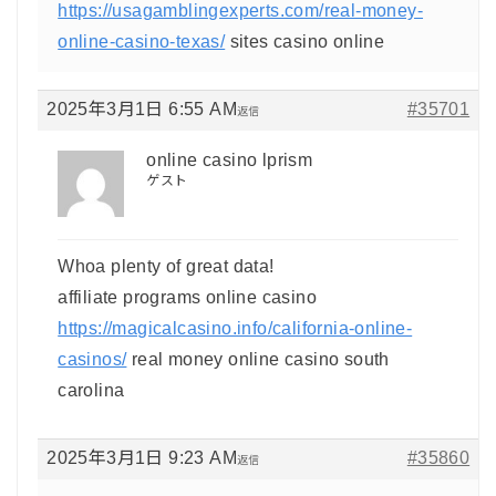
https://usagamblingexperts.com/real-money-
online-casino-texas/
sites casino online
2025年3月1日 6:55 AM
#35701
返信
online casino lprism
ゲスト
Whoa plenty of great data!
affiliate programs online casino
https://magicalcasino.info/california-online-
casinos/
real money online casino south
carolina
2025年3月1日 9:23 AM
#35860
返信